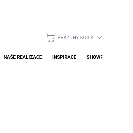
PRÁZDNÝ KOŠÍK
NÁKUPNÍ
KOŠÍK
NAŠE REALIZACE
INSPIRACE
SHOWROOM
NAŠ