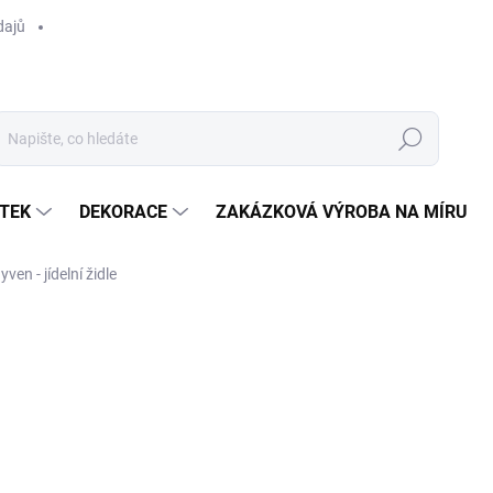
dajů
Hledat
TEK
DEKORACE
ZAKÁZKOVÁ VÝROBA NA MÍRU
yven - jídelní židle
ocení
ZNAČKA:
ELEONORA
7 990 Kč
/ ks
Měrná
ZVOLTE VARIANTU
cena: