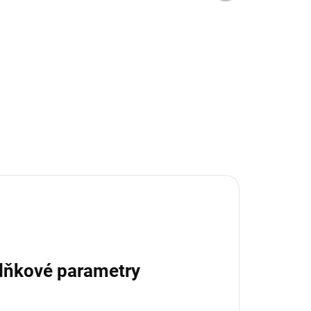
TÝDNY
lek
Nola - jídelní stůl
38 730 Kč
od
Detail
lňkové parametry