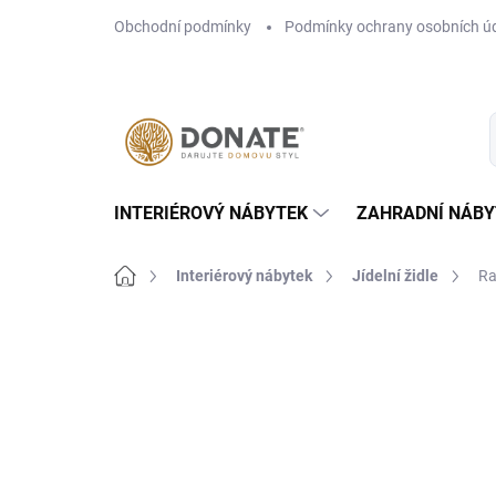
Přejít
Obchodní podmínky
Podmínky ochrany osobních ú
na
obsah
INTERIÉROVÝ NÁBYTEK
ZAHRADNÍ NÁBY
Domů
Interiérový nábytek
Jídelní židle
Ra
Neohodnoceno
Podrobnosti hodn