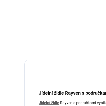
(1 KS)
Josh - Jídelní stůl -
Jos
Natural
- N
47 740 Kč
17
od
Detail
Jídelní židle Rayven s područka
Jídelní židle
Rayven s područkami vyniká