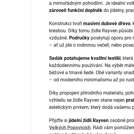
a mimořádným pohodlím. Je ideální volb
zároveň funkční doplněk
do jídelny, pr
Konstrukci tvoří
masivní dubové dřevo
,
kresbou. Díky tomu židle Rayven působí s
vzdušně.
Područky
poskytují oporu pro r
– ať už jde o rodinnou večeři, nebo posez
Sedák potahujeme kvalitní textilií
, kter
každodennímu používání. Na výběr máte
béžové a tmavě šedé. Obě varianty snad
– od moderního minimalismu až po rusti
Díky propojení přírodního materiálu, po
vzhledu se židle Rayven stane nejen
pra
estetickým prvkem, který dodá vašemu pr
Přijďte si
jídelní židli Rayven
osobně pro
Velkých Popovicích
. Rádi vám pomůžeme