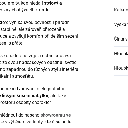
ou pro ty, kdo hledají
stylový a
acovny či obývacího koutu.
Katego
 které vyniká svou pevností i přírodní
Výška 
tabilně, ale zároveň přirozeně a
uce a zvyšují komfort při delším sezení
Šířka 
ení s přáteli.
Hloubk
á se snadno udržuje a dobře odolává
 ze dvou nadčasových odstínů: světle
Hloubk
no zapadnou do různých stylů interiéru
kální atmosféru.
hodlného tvarování a elegantního
ktickým kusem nábytku
, ale také
ostoru osobitý charakter.
hlédnout do našeho
showroomu ve
 s výběrem varianty, která se bude