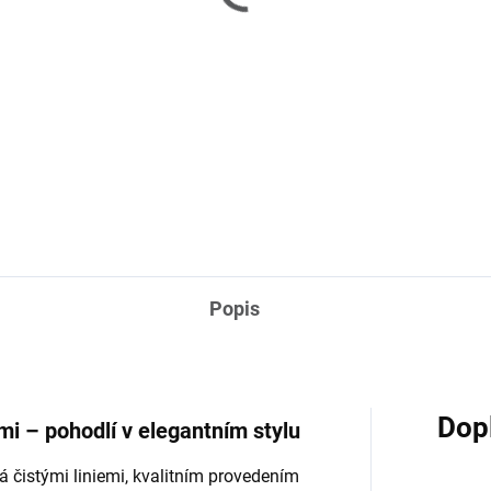
TÝDNY
Josh - konferenční sto
h - konferenční stolek
- Brown
atural
17 890 Kč
 890 Kč
Do košíku
Do košíku
Popis
Dop
mi – pohodlí v elegantním stylu
 čistými liniemi, kvalitním provedením