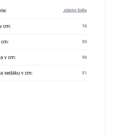
rie
:
Jídelní židle
v cm
:
76
v cm
:
55
a v cm
:
56
a sedáku v cm
:
51