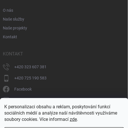
O nás
Naše služby
Naše projekty
Kontakt
KONTAKT
+420 323 607 381
+420 725 190 583
Facebook
donate_cz
K personalizaci obsahu a reklam, poskytování funkcí
+420 725 190 583
sociálních médií a analýze naší návštěvnosti využíváme
soubory cookies. Více informací
zde
.