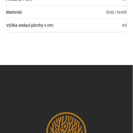
Materiál
:
Dub / textil
Výška sedací plochy v cm
:
65
Z
á
p
a
t
í