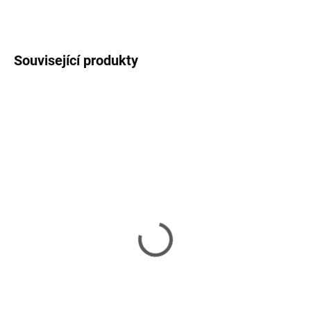
ZEPTAT SE
HLÍDAT
Související produkty
SKLADEM
SKLADEM U DODAVATELE 2-3 TÝDNY
(2 KS)
Rayven - barová židle -
Rayven - jídelní židle
vysoká
7 990 Kč
11 860 Kč
Detail