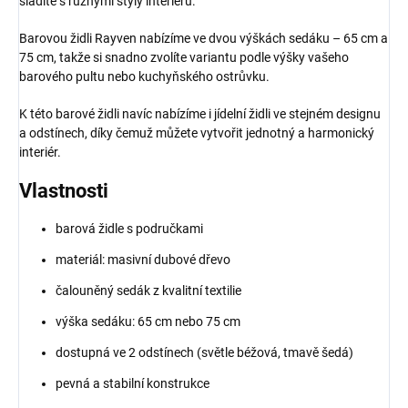
sladíte s různými styly interiéru.
Barovou židli Rayven nabízíme ve dvou výškách sedáku – 65 cm a
75 cm, takže si snadno zvolíte variantu podle výšky vašeho
barového pultu nebo kuchyňského ostrůvku.
K této barové židli navíc nabízíme i jídelní židli ve stejném designu
a odstínech, díky čemuž můžete vytvořit jednotný a harmonický
interiér.
Vlastnosti
barová židle s područkami
materiál: masivní dubové dřevo
čalouněný sedák z kvalitní textilie
výška sedáku: 65 cm nebo 75 cm
dostupná ve 2 odstínech (světle béžová, tmavě šedá)
pevná a stabilní konstrukce