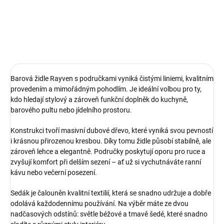
Detail
Barová židle Rayven s područkami vyniká čistými liniemi, kvalitním
provedením a mimořádným pohodlím. Je ideální volbou pro ty,
kdo hledají stylový a zároveň funkční doplněk do kuchyně,
barového pultu nebo jídelního prostoru.
Konstrukci tvoří masivní dubové dřevo, které vyniká svou pevností
i krásnou přirozenou kresbou. Díky tomu židle působí stabilně, ale
zároveň lehce a elegantně. Područky poskytují oporu pro ruce a
zvyšují komfort při delším sezení – ať už si vychutnáváte ranní
kávu nebo večerní posezení.
Sedák je čalouněn kvalitní textilií, která se snadno udržuje a dobře
odolává každodennímu používání. Na výběr máte ze dvou
nadčasových odstínů: světle béžové a tmavě šedé, které snadno