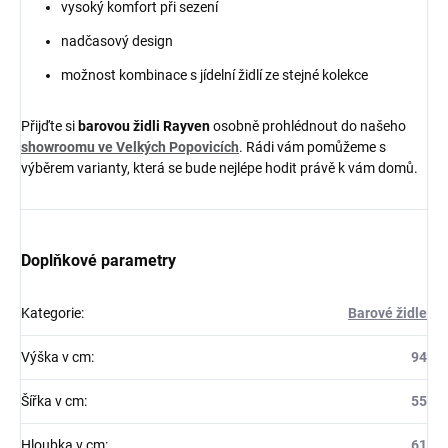
vysoký komfort při sezení
nadčasový design
možnost kombinace s jídelní židlí ze stejné kolekce
Přijďte si
barovou
židli Rayven
osobně prohlédnout do našeho
showroomu ve Velkých Popovicích
. Rádi vám pomůžeme s
výběrem varianty, která se bude nejlépe hodit právě k vám domů.
Doplňkové parametry
Kategorie
:
Barové židle
Výška v cm
:
94
Šířka v cm
:
55
Hloubka v cm
:
61