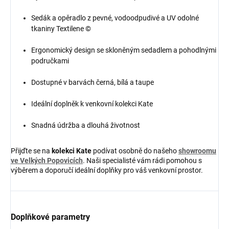
Sedák a opěradlo z pevné, vodoodpudivé a UV odolné
tkaniny Textilene ©
Ergonomický design se skloněným sedadlem a pohodlnými
područkami
Dostupné v barvách černá, bílá a taupe
Ideální doplněk k venkovní kolekci Kate
Snadná údržba a dlouhá životnost
Přijďte se na
kolekci Kate
podívat osobně do našeho
showroomu
ve Velkých Popovicích
. Naši specialisté vám rádi pomohou s
výběrem a doporučí ideální doplňky pro váš venkovní prostor.
Doplňkové parametry