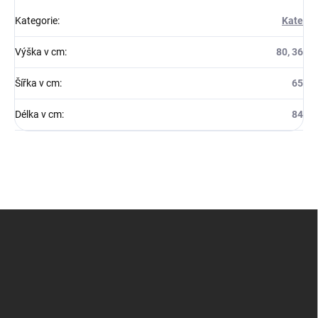
Kategorie
:
Kate
Výška v cm
:
80, 36
Šířka v cm
:
65
Délka v cm
:
84
Z
á
p
a
t
í