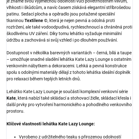
je známé svou výjimečnou odolností vůči povětrnostním vlivům,
vlhkosti i škůdcům, a navíc časem získává elegantní stříbrošedou
patinu. Sedací plocha a opěradlo jsou potažené speciální
tkaninou
Textilene ©
, která je nejen pevná a odolná proti
roztržení, ale také vodoodpudivá, rychleschnoucí a chráněná proti
škodlivému UV záření. Díky tomu lehátko vyžaduje minimální
údržbu a zachovává si svůj vzhled i po dlouhém používání.
Dostupnost v několika barevných variantách – černá, bílá a taupe
– umožňuje snadné sladění lehátka Kate Lazy Lounge s ostatním
venkovním nábytkem a dekoracemi. Lehká a pevná konstrukce
spolu s odolnými materiály dělají z tohoto lehátka ideální doplněk
pro relaxaci během teplých letních dnů.
Lehátko Kate Lazy Lounge je součástí komplexní venkovní série
Kate
, která nabízí také skládací a stohovací židle, skládací křesla i
další prvky pro vytvoření harmonického a pohodlného venkovního
prostoru.
Klíčové vlastnosti lehátka Kate Lazy Lounge:
Vyrobeno z udržitelného teaku s přirozenou odolností