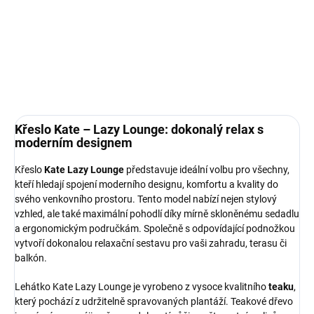
Kate Lazy je ideální pro plnou relaxaci a je součástí venkovní série
Kate
, která zahrnuje i další podobně navržený nábytek.
DETAILNÍ INFORMACE
ZEPTAT SE
HLÍDAT
Křeslo Kate – Lazy Lounge: dokonalý relax s
moderním designem
Křeslo
Kate Lazy Lounge
představuje ideální volbu pro všechny,
kteří hledají spojení moderního designu, komfortu a kvality do
svého venkovního prostoru. Tento model nabízí nejen stylový
vzhled, ale také maximální pohodlí díky mírně skloněnému sedadlu
a ergonomickým područkám. Společně s odpovídající podnožkou
vytvoří dokonalou relaxační sestavu pro vaši zahradu, terasu či
balkón.
Lehátko Kate Lazy Lounge je vyrobeno z vysoce kvalitního
teaku
,
který pochází z udržitelně spravovaných plantáží. Teakové dřevo