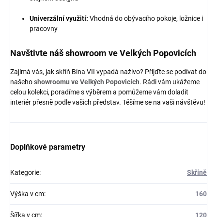
Univerzální využití:
Vhodná do obývacího pokoje, ložnice i
pracovny
Navštivte náš showroom ve Velkých Popovicích
Zajímá vás, jak skříň Bina VII vypadá naživo? Přijďte se podívat do
našeho
showroomu ve Velkých Popovicích
. Rádi vám ukážeme
celou kolekci, poradíme s výběrem a pomůžeme vám doladit
interiér přesně podle vašich představ. Těšíme se na vaši návštěvu!
Doplňkové parametry
Kategorie
:
Skříně
Výška v cm
:
160
Šířka v cm
:
120