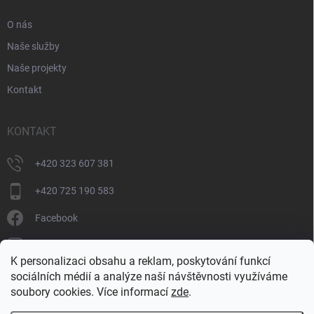
O nás
Naše služby
Naše projekty
Kontakt
KONTAKT
+420 323 607 381
+420 725 190 583
Facebook
donate_cz
K personalizaci obsahu a reklam, poskytování funkcí
+420 725 190 583
sociálních médií a analýze naší návštěvnosti využíváme
soubory cookies. Více informací
zde
.