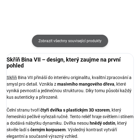
Zobrazit všechny související produkty
Skříň Bina VII – design, který zaujme na první
pohled
Skříň
Bina VII přináší do interiéru originalitu, kvalitní zpracování a
smysl pro detail. Vznikla z
masivního mangového dřeva
, které
vyniká pevností a jedinečnou strukturou. Díky tomu působí každý
kus autenticky a přirozeně.
Čelní stranu tvoří
čtyři dvířka s plastickým 3D vzorem
, který
řemeslníci pečlivě vyřezali ručně. Tento reliéf hraje světlem i stínem
a dodává nábytku dynamiku. Dvířka nesou
hnědý odstín
, který
skvěle ladí s
černým korpusem
. Výsledný kontrast vytváří
elegantní a současně výrazný vzhled.