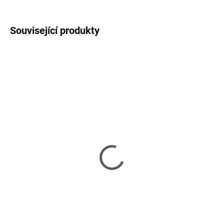
Související produkty
SKLADEM U DODAVATELE 2-3 TÝDNY
SKLADEM U DODAVATELE 2-3 TÝDNY
Bina - jídelní stůl
Bina - komoda
27 690 Kč
28 050 Kč
od
od
Detail
Detail