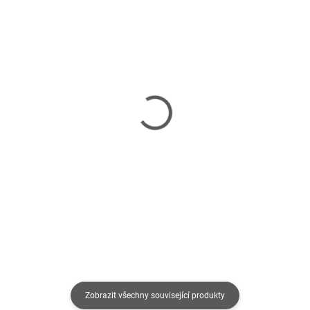
SKLADEM U DODAVATELE 2-3 TÝDNY
SKLADEM U DODAVATELE 2-3 TÝDNY
Bina - skříň
Bina - jídelní stůl
44 750 Kč
27 690 Kč
od
Do košíku
Detail
Zobrazit všechny související produkty