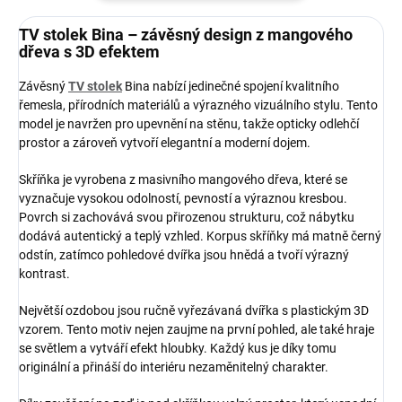
TV stolek Bina – závěsný design z mangového
dřeva s 3D efektem
Závěsný
TV stolek
Bina nabízí jedinečné spojení kvalitního
řemesla, přírodních materiálů a výrazného vizuálního stylu. Tento
model je navržen pro upevnění na stěnu, takže opticky odlehčí
prostor a zároveň vytvoří elegantní a moderní dojem.
Skříňka je vyrobena z masivního mangového dřeva, které se
vyznačuje vysokou odolností, pevností a výraznou kresbou.
Povrch si zachovává svou přirozenou strukturu, což nábytku
dodává autentický a teplý vzhled. Korpus skříňky má matně černý
odstín, zatímco pohledové dvířka jsou hnědá a tvoří výrazný
kontrast.
Největší ozdobou jsou ručně vyřezávaná dvířka s plastickým 3D
vzorem. Tento motiv nejen zaujme na první pohled, ale také hraje
se světlem a vytváří efekt hloubky. Každý kus je díky tomu
originální a přináší do interiéru nezaměnitelný charakter.