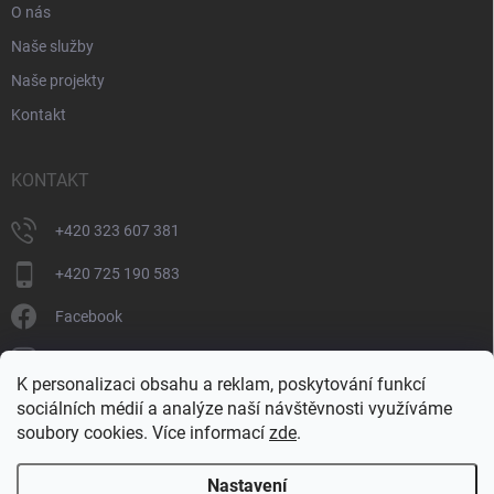
O nás
Naše služby
Naše projekty
Kontakt
KONTAKT
+420 323 607 381
+420 725 190 583
Facebook
donate_cz
K personalizaci obsahu a reklam, poskytování funkcí
+420 725 190 583
sociálních médií a analýze naší návštěvnosti využíváme
soubory cookies. Více informací
zde
.
Nastavení