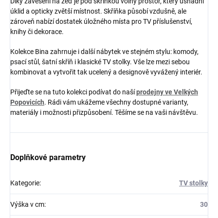
Díky zavěšení na zeď je pod skříňkou volný prostor, který usnadní
úklid a opticky zvětší místnost. Skříňka působí vzdušně, ale
zároveň nabízí dostatek úložného místa pro TV příslušenství,
knihy či dekorace.
Kolekce Bina zahrnuje i další nábytek ve stejném stylu: komody,
psací stůl, šatní skříň i klasické TV stolky. Vše lze mezi sebou
kombinovat a vytvořit tak ucelený a designově vyvážený interiér.
Přijeďte se na tuto kolekci podívat do naší
prodejny ve Velkých
Popovicích
. Rádi vám ukážeme všechny dostupné varianty,
materiály i možnosti přizpůsobení. Těšíme se na vaši návštěvu.
Doplňkové parametry
Kategorie
:
TV stolky
Výška v cm
:
30