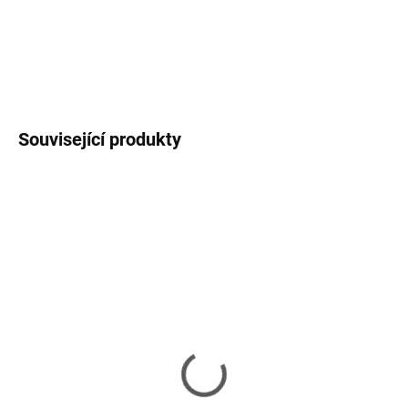
vás a na společné hledání ideálního nábytku pro váš domov.
DETAILNÍ INFORMACE
ZEPTAT SE
HLÍDAT
Související produkty
NA OBJEDNÁNÍ 8-10 TÝDNŮ
NA OBJEDNÁNÍ 8-10 TÝDNŮ
Banda - knihovna
Banda - knihovna