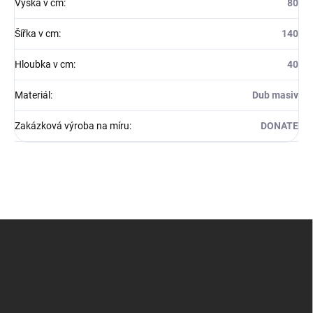
Výška v cm
:
80
Šířka v cm
:
140
Hloubka v cm
:
40
Materiál
:
Dub masiv
Zakázková výroba na míru
:
DONATE
Z
á
p
a
t
í