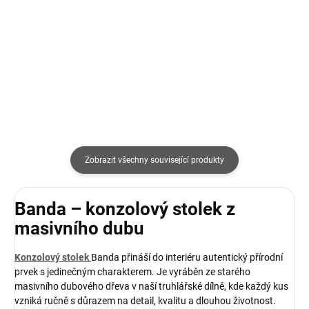
37 790 Kč
59 400 Kč
Do košíku
Do košíku
Zobrazit všechny související produkty
Banda – konzolový stolek z
masivního dubu
Konzolový stolek
Banda přináší do interiéru autentický přírodní
prvek s jedinečným charakterem. Je vyráběn ze starého
masivního dubového dřeva v naší truhlářské dílně, kde každý kus
vzniká ručně s důrazem na detail, kvalitu a dlouhou životnost.