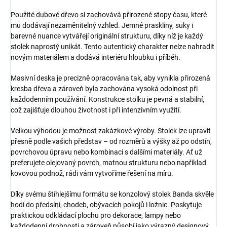
Použité dubové dřevo si zachovává přirozené stopy času, které
mu dodávají nezaměnitelný vzhled. Jemné praskliny, suky i
barevné nuance vytvářejí originální strukturu, díky níž je každý
stolek naprostý unikát. Tento autentický charakter nelze nahradit
novým materiálem a dodává interiéru hloubku i příběh.
Masivní deska je precizně opracována tak, aby vynikla přirozená
kresba dřeva a zároveň byla zachována vysoká odolnost při
každodenním používání. Konstrukce stolku je pevná a stabilní,
což zajišťuje dlouhou životnost i při intenzivním využití.
Velkou výhodou je možnost zakázkové výroby. Stolek lze upravit
přesně podle vašich představ – od rozměrů a výšky až po odstín,
povrchovou úpravu nebo kombinaci s dalšími materiály. Ať už
preferujete olejovaný povrch, matnou strukturu nebo například
kovovou podnož, rádi vám vytvoříme řešení na míru.
Díky svému štíhlejšímu formátu se konzolový stolek Banda skvěle
hodí do předsíní, chodeb, obývacích pokojů i ložnic. Poskytuje
praktickou odkládací plochu pro dekorace, lampy nebo
každodenní drobnosti a zároveň působí jako výrazný designový