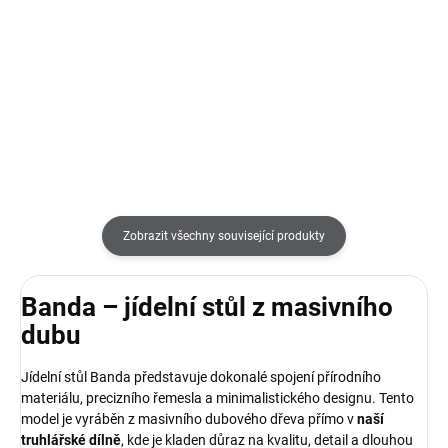
37 790 Kč
59 400 Kč
Do košíku
Do košíku
Zobrazit všechny související produkty
Banda – jídelní stůl z masivního
dubu
Jídelní stůl Banda představuje dokonalé spojení přírodního
materiálu, precizního řemesla a minimalistického designu. Tento
model je vyráběn z masivního dubového dřeva přímo v
naší
truhlářské dílně
, kde je kladen důraz na kvalitu, detail a dlouhou