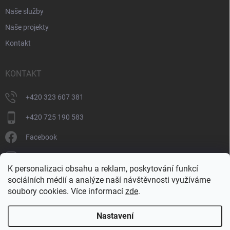
Naše služby
Naše projekty
Kontakt
KONTAKT
+420 323 607 381
+420 725 190 583
Facebook
donate_cz
K personalizaci obsahu a reklam, poskytování funkcí
+420 725 190 583
sociálních médií a analýze naší návštěvnosti využíváme
soubory cookies. Více informací
zde
.
Nastavení