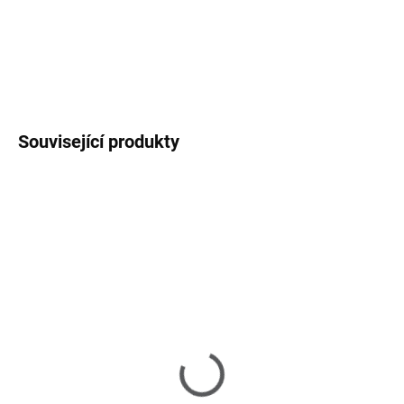
váš interiér.
DETAILNÍ INFORMACE
ZEPTAT SE
HLÍDAT
Související produkty
NA OBJEDNÁNÍ 8-10 TÝDNŮ
NA OBJEDNÁNÍ 8-10 TÝDNŮ
Banda - knihovna
Banda - knihovna