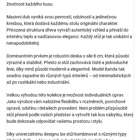
životnost každého kusu.
Masivní dub vyniká svou pevností, odolností a jedinečnou
kresbou, která dodává každému stolu originální charakter.
Přirozená struktura dřeva vytváří autentický vzhled a přináší do
interiéru teplo a nadčasovou eleganci. Každý stůl je tak unikátní a
nenapodobitelný.
Dominantním prvkem je robustní deska o síle 8 cm, která působí
výrazně a stabilně. Přesto si stůl zachovává čisté a jednoduché
linie, díky nimž působí moderně a elegantně. Model Banda tak
snadno zapadne do různých typů interiérů – od minimalistických
až po rustikální nebo industriální.
Velkou výhodou této kolekce je možnost individuálních úprav.
Jako výrobce vám nabízíme flexibilitu v rozměrech, povrchové
úpravě, odstínu i detailech provedení. Není problém přizpůsobit
stůl přesně podle vašich představ a vytvořit tak kus nábytku, který
bude dokonale odpovídat vašemu prostoru i stylu.
Díky univerzálnímu designu lze stůl kombinovat s různými typy