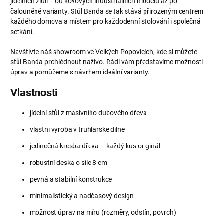
jídelních židlí – od kovových industriálních modelů až po
čalouněné varianty. Stůl Banda se tak stává přirozeným centrem
každého domova a místem pro každodenní stolování i společná
setkání.
Navštivte náš showroom ve Velkých Popovicích, kde si můžete
stůl Banda prohlédnout naživo. Rádi vám představíme možnosti
úprav a pomůžeme s návrhem ideální varianty.
Vlastnosti
jídelní stůl z masivního dubového dřeva
vlastní výroba v truhlářské dílně
jedinečná kresba dřeva – každý kus originál
robustní deska o síle 8 cm
pevná a stabilní konstrukce
minimalistický a nadčasový design
možnost úprav na míru (rozměry, odstín, povrch)