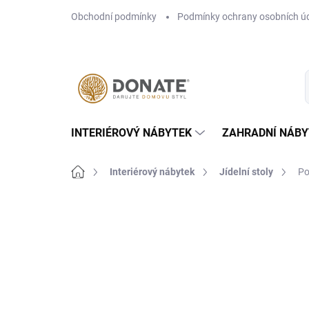
Přejít
Obchodní podmínky
Podmínky ochrany osobních ú
na
obsah
INTERIÉROVÝ NÁBYTEK
ZAHRADNÍ NÁBY
Domů
Interiérový nábytek
Jídelní stoly
Po
Neohodnoceno
Podrobnosti hodn