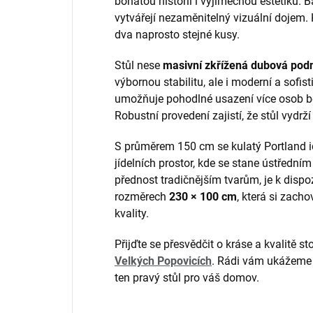
bohatou historii i výjimečnou estetiku. 
vytvářejí nezaměnitelný vizuální dojem. 
dva naprosto stejné kusy.
Stůl nese
masivní zkřížená dubová pod
výbornou stabilitu, ale i moderní a sofi
umožňuje pohodlné usazení více osob b
Robustní provedení zajistí, že stůl vydrž
S průměrem 150 cm se kulatý Portland i
jídelních prostor, kde se stane ústředn
přednost tradičnějším tvarům, je k dispo
rozměrech
230 × 100 cm
, která si zach
kvality.
Přijďte se přesvědčit o kráse a kvalitě
Velkých Popovicích
. Rádi vám ukážem
ten pravý stůl pro váš domov.