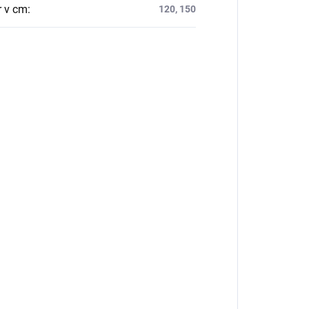
 v cm
:
120, 150