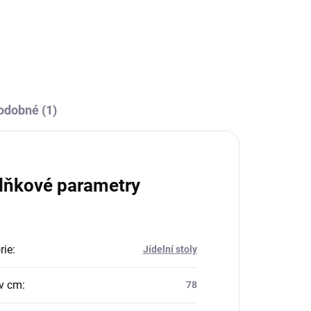
odobné (1)
lňkové parametry
rie
:
Jídelní stoly
v cm
:
78