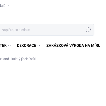
dajů
Hledat
TEK
DEKORACE
ZAKÁZKOVÁ VÝROBA NA MÍRU
rtland - kulatý jídelní stůl
ocení
ZNAČKA:
RIVIÉRA MAISON
od
31 190 Kč
/ k
Měrná
ZVOLTE VARIANTU
cena: