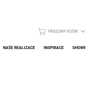
PRÁZDNÝ KOŠÍK
NÁKUPNÍ
KOŠÍK
NAŠE REALIZACE
INSPIRACE
SHOWROOM
NAŠ
s