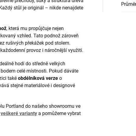
Barevné přechody, suky a struktura dřeva
Průměr
Každý stůl je originál – nikde nenajdete
nož
, která mu propůjčuje nejen
stikovaný vzhled. Tato podnož zároveň
ez rušivých překážek pod stolem.
í každodenní provoz i náročnější využití.
deálně hodí do středně velkých
ím bodem celé místnosti. Pokud dáváte
zici také
obdélníková verze
o
ovává stejné materiálové i designové
 stolu Portland do našeho showroomu ve
e
veškeré varianty
a pomůžeme vybrat