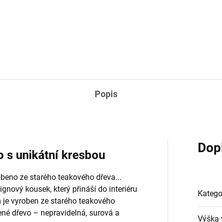
ZEPTAT SE
HLÍDAT
Popis
Dop
 s unikátní kresbou
obeno ze starého teakového dřeva...
ignový kousek, který přináší do interiéru
Katego
 je vyroben ze starého teakového
ené dřevo – nepravidelná, surová a
Výška 