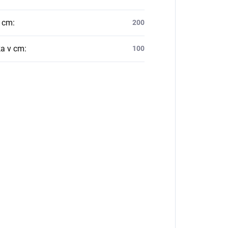
v cm
:
200
a v cm
:
100