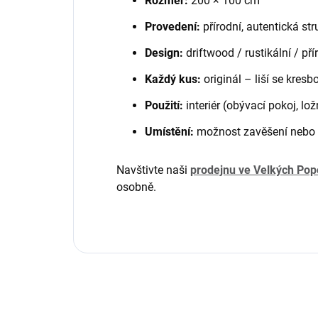
Rozměr:
200 × 100 cm
Provedení:
přírodní, autentická str
Design:
driftwood / rustikální / pří
Každý kus:
originál – liší se kresb
Použití:
interiér (obývací pokoj, lo
Umístění:
možnost zavěšení nebo 
Navštivte naši
prodejnu ve Velkých Pop
osobně.