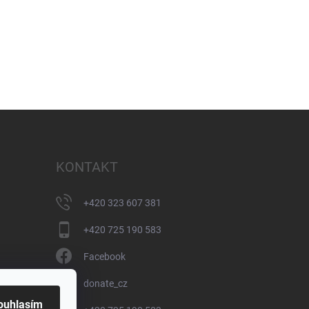
KONTAKT
+420 323 607 381
+420 725 190 583
Facebook
donate_cz
ouhlasím