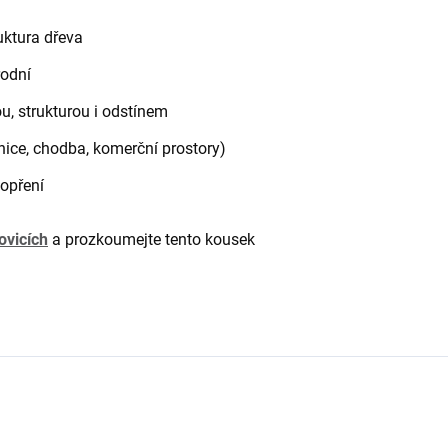
uktura dřeva
rodní
ou, strukturou i odstínem
žnice, chodba, komerční prostory)
opření
ovicích
a prozkoumejte tento kousek