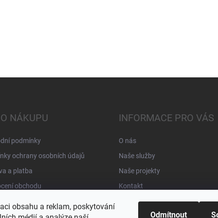
 O NÁKUPU
INFORMACE PRO VÁS
dní podmínky
O nás
nky ochrany osobních údajů
Naše služby
a a platba
Naše projekty
cení obchodu
Kontakt
zaci obsahu a reklam, poskytování
Odmítnout
S
lních médií a analýze naší