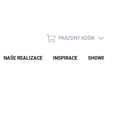
PRÁZDNÝ KOŠÍK
NÁKUPNÍ
KOŠÍK
NAŠE REALIZACE
INSPIRACE
SHOWROOM
NAŠ