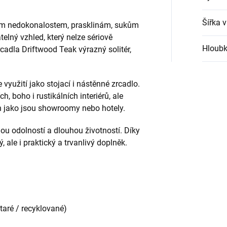
Šířka 
eným nedokonalostem, prasklinám, sukům
lný vzhled, který nelze sériově
Hloubk
rcadla Driftwood Teak výrazný solitér,
užití jako stojací i nástěnné zrcadlo.
, boho i rustikálních interiérů, ale
h jako jsou showroomy nebo hotely.
 odolností a dlouhou životností. Díky
 ale i praktický a trvanlivý doplněk.
taré / recyklované)