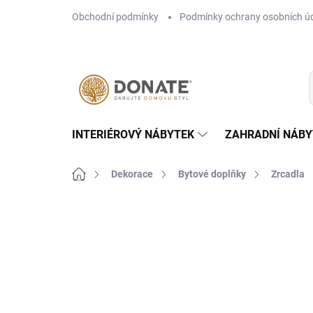
Přejít
Obchodní podmínky
Podmínky ochrany osobních ú
na
obsah
INTERIÉROVÝ NÁBYTEK
ZAHRADNÍ NÁBY
Domů
Dekorace
Bytové doplňky
Zrcadla
Neohodnoceno
Podrobnosti hodn
NOVINKA