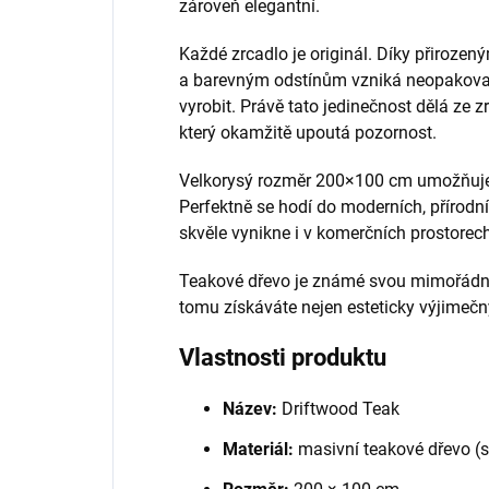
zároveň elegantní.
Každé zrcadlo je originál. Díky přiroz
a barevným odstínům vzniká neopakovate
vyrobit. Právě tato jedinečnost dělá ze z
který okamžitě upoutá pozornost.
Velkorysý rozměr 200×100 cm umožňuje vy
Perfektně se hodí do moderních, přírodních
skvěle vynikne i v komerčních prostorec
Teakové dřevo je známé svou mimořádnou
tomu získáváte nejen esteticky výjimečný,
Vlastnosti produktu
Název:
Driftwood Teak
Materiál:
masivní teakové dřevo (s