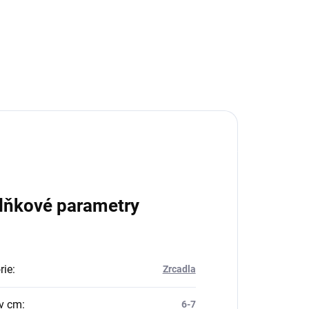
lňkové parametry
rie
:
Zrcadla
v cm
:
6-7