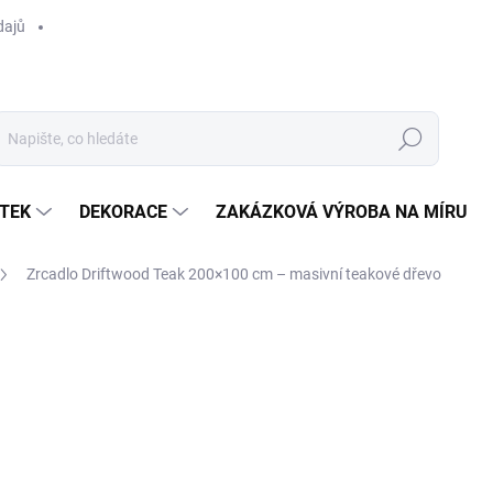
dajů
Hledat
TEK
DEKORACE
ZAKÁZKOVÁ VÝROBA NA MÍRU
Zrcadlo Driftwood Teak 200×100 cm – masivní teakové dřevo
ocení
ZNAČKA:
RIVIÉRA MAISON
21 900 Kč
/ ks
Měrná
SKLADEM
(1 KS)