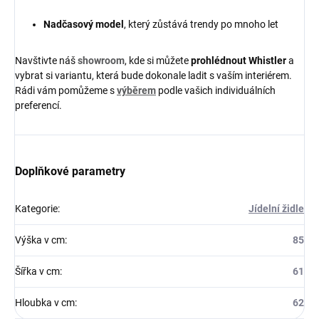
Nadčasový model
, který zůstává trendy po mnoho let
Navštivte náš
showroom
, kde si můžete
prohlédnout Whistler
a
vybrat si variantu, která bude dokonale ladit s vaším interiérem.
Rádi vám pomůžeme s
výběrem
podle vašich individuálních
preferencí.
Doplňkové parametry
Kategorie
:
Jídelní židle
Výška v cm
:
85
Šířka v cm
:
61
Hloubka v cm
:
62