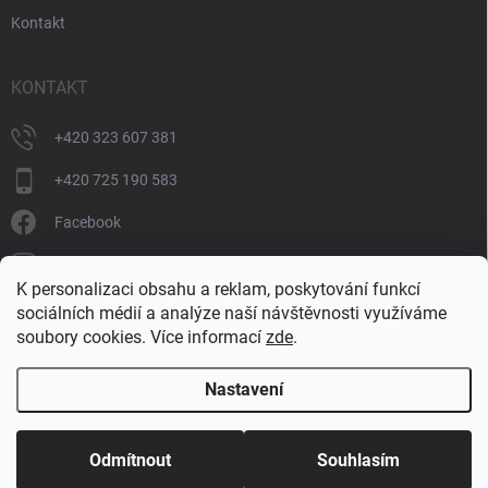
Kontakt
KONTAKT
+420 323 607 381
+420 725 190 583
Facebook
donate_cz
K personalizaci obsahu a reklam, poskytování funkcí
+420 725 190 583
sociálních médií a analýze naší návštěvnosti využíváme
soubory cookies. Více informací
zde
.
Nastavení
Copyright 2026
DONATE
. Všechna práva vyhrazena.
Upravit nastavení
cookies
Odmítnout
Souhlasím
Vytvořil Shoptet