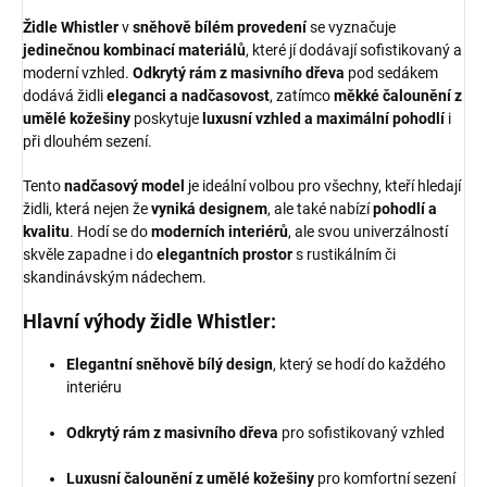
Židle Whistler
v
sněhově bílém provedení
se vyznačuje
jedinečnou kombinací materiálů
, které jí dodávají sofistikovaný a
moderní vzhled.
Odkrytý rám z masivního dřeva
pod sedákem
dodává židli
eleganci a nadčasovost
, zatímco
měkké čalounění z
umělé kožešiny
poskytuje
luxusní vzhled a maximální pohodlí
i
při dlouhém sezení.
Tento
nadčasový model
je ideální volbou pro všechny, kteří hledají
židli, která nejen že
vyniká designem
, ale také nabízí
pohodlí a
kvalitu
. Hodí se do
moderních interiérů
, ale svou univerzálností
skvěle zapadne i do
elegantních prostor
s rustikálním či
skandinávským nádechem.
Hlavní výhody židle Whistler:
Elegantní sněhově bílý design
, který se hodí do každého
interiéru
Odkrytý rám z masivního dřeva
pro sofistikovaný vzhled
Luxusní čalounění z umělé kožešiny
pro komfortní sezení