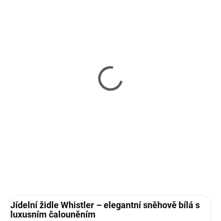
SKLADEM
(3 KS)
Whistler - jídelní židle s
područkami
11 310 Kč
Detail
Jídelní židle Whistler – elegantní sněhově bílá s
luxusním čalouněním