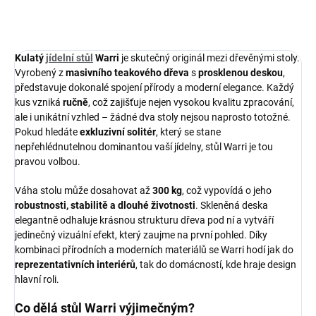
ZEPTAT SE
HLÍDAT
Kulatý
jídelní stůl
Warri
je skutečný originál mezi dřevěnými stoly.
Vyrobený z
masivního teakového dřeva
s
prosklenou deskou
,
představuje dokonalé spojení přírody a moderní elegance. Každý
kus vzniká
ručně
, což zajišťuje nejen vysokou kvalitu zpracování,
ale i unikátní vzhled – žádné dva stoly nejsou naprosto totožné.
Pokud hledáte
exkluzivní solitér
, který se stane
nepřehlédnutelnou dominantou vaší jídelny, stůl Warri je tou
pravou volbou.
Váha stolu může dosahovat až
300 kg
, což vypovídá o jeho
robustnosti, stabilitě a dlouhé životnosti
. Skleněná deska
elegantně odhaluje krásnou strukturu dřeva pod ní a vytváří
jedinečný vizuální efekt, který zaujme na první pohled. Díky
kombinaci přírodních a moderních materiálů se Warri hodí jak do
reprezentativních interiérů
, tak do domácností, kde hraje design
hlavní roli.
Co dělá stůl Warri výjimečným?