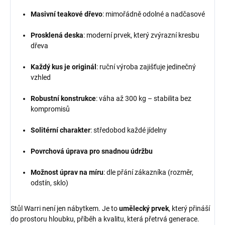
Masivní teakové dřevo
: mimořádně odolné a nadčasové
Prosklená deska
: moderní prvek, který zvýrazní kresbu
dřeva
Každý kus je originál
: ruční výroba zajišťuje jedinečný
vzhled
Robustní konstrukce
: váha až 300 kg – stabilita bez
kompromisů
Solitérní charakter
: středobod každé jídelny
Povrchová úprava pro snadnou údržbu
Možnost úprav na míru
: dle přání zákazníka (rozměr,
odstín, sklo)
Stůl Warri není jen nábytkem. Je to
umělecký prvek
, který přináší
do prostoru hloubku, příběh a kvalitu, která přetrvá generace.