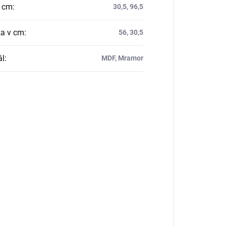
v cm
:
30,5, 96,5
a v cm
:
56, 30,5
ál
:
MDF, Mramor