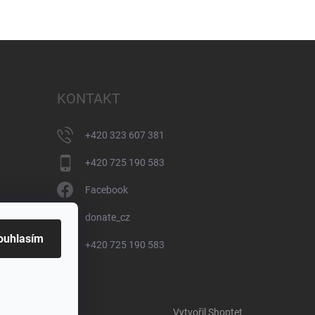
KONTAKT
+420 323 607 381
+420 725 190 583
Facebook
donate_cz
ouhlasím
+420 725 190 583
Vytvořil Shoptet