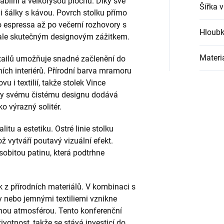
bilní a velkorysou plochu. Díky své
Šířka 
i šálky s kávou. Povrch stolku přímo
o espressa až po večerní rozhovory s
Hloubk
, ale skutečným designovým zážitkem.
Materi
tailů umožňuje snadné začlenění do
ních interiérů. Přírodní barva mramoru
u i textilií, takže stolek Vince
íky svému čistému designu dodává
o výrazný solitér.
itu a estetiku. Ostré linie stolku
 vytváří poutavý vizuální efekt.
bitou patinu, která podtrhne
ek z přírodních materiálů. V kombinaci s
nebo jemnými textiliemi vznikne
nou atmosférou. Tento konferenční
životnost, takže se stává investicí do