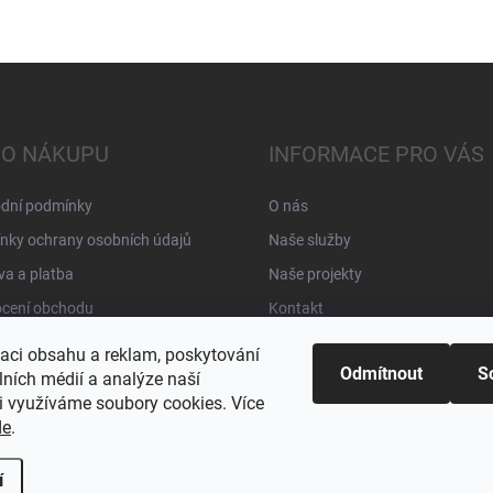
 O NÁKUPU
INFORMACE PRO VÁS
dní podmínky
O nás
nky ochrany osobních údajů
Naše služby
a a platba
Naše projekty
cení obchodu
Kontakt
zaci obsahu a reklam, poskytování
Odmítnout
S
lních médií a analýze naší
i využíváme soubory cookies. Více
de
.
í
ravit nastavení cookies