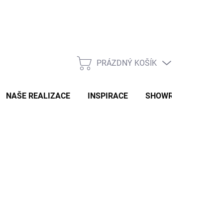
PRÁZDNÝ KOŠÍK
NÁKUPNÍ
KOŠÍK
NAŠE REALIZACE
INSPIRACE
SHOWROOM
NAŠ