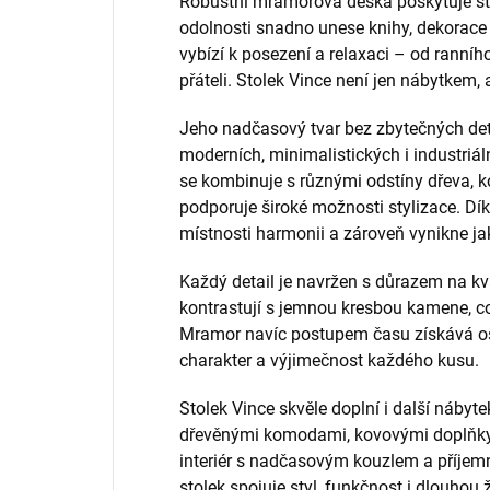
Robustní mramorová deska poskytuje sta
odolnosti snadno unese knihy, dekorace 
vybízí k posezení a relaxaci – od ranníh
přáteli. Stolek Vince není jen nábytkem
Jeho nadčasový tvar bez zbytečných de
moderních, minimalistických i industriál
se kombinuje s různými odstíny dřeva, kov
podporuje široké možnosti stylizace. D
místnosti harmonii a zároveň vynikne jak
Každý detail je navržen s důrazem na kval
kontrastují s jemnou kresbou kamene, což
Mramor navíc postupem času získává oso
charakter a výjimečnost každého kusu.
Stolek Vince skvěle doplní i další nábyt
dřevěnými komodami, kovovými doplňky 
interiér s nadčasovým kouzlem a příjem
stolek spojuje styl, funkčnost i dlouhou 