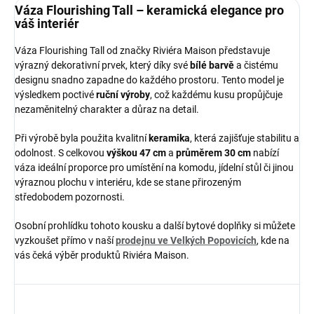
Váza Flourishing Tall – keramická elegance pro
váš interiér
Váza Flourishing Tall od značky Riviéra Maison představuje
výrazný dekorativní prvek, který díky své
bílé barvě
a čistému
designu snadno zapadne do každého prostoru. Tento model je
výsledkem poctivé
ruční výroby
, což každému kusu propůjčuje
nezaměnitelný charakter a důraz na detail.
Při výrobě byla použita kvalitní
keramika
, která zajišťuje stabilitu a
odolnost. S celkovou
výškou 47 cm
a
průměrem 30 cm
nabízí
váza ideální proporce pro umístění na komodu, jídelní stůl či jinou
výraznou plochu v interiéru, kde se stane přirozeným
středobodem pozornosti.
Osobní prohlídku tohoto kousku a další bytové doplňky si můžete
vyzkoušet přímo v naší
prodejnu ve Velkých Popovicích
, kde na
vás čeká výběr produktů Riviéra Maison.