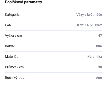
Doplňkové parametry
Kategorie
:
Vázy a květináče
EAN
:
8721148231362
Výška v cm
:
47
Barva
:
Bílá
Materiál
:
Keramika
Průměr v cm
:
30
Ruční výroba
:
Ano