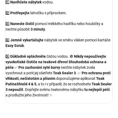
1️⃣
Navlhčete nábytek
vodou.
2️⃣
Protřepejte
lahvičku s přípravkem.
3️⃣
Naneste čistič
pomocí měkkého hadříku nebo houbičky a
nechte působit
3 minuty
.
4️⃣
Jemně vykartáčujte
nábytek ve směru vláken pomocí kartáče
Easy Scrub
.
5️⃣
Důkladně opláchněte
čistou vodou. 🚫
Nikdy nepoužívejte
vysokotlaké čističe na teakové dřevo!
Dlouhodobá ochrana a
péče
✅
Pro zachování syté barvy
nechte nábytek zcela
vyschnout a poté jej ošetřete
Teak Sealer 3
. ✅
Pro ochranu proti
vlhkosti, nečistotám a plísním
doporučujeme aplikovat
Teak
PatinaShield 4 & 5
, a to i v případě, že se rozhodnete
Teak Sealer
3 nepoužít
. Dopřejte svému teakovému nábytku
tu nejlepší péči
a prodlužte jeho životnost! ✨