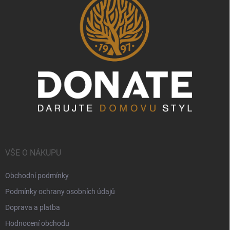
VŠE O NÁKUPU
Obchodní podmínky
Podmínky ochrany osobních údajů
Doprava a platba
Hodnocení obchodu