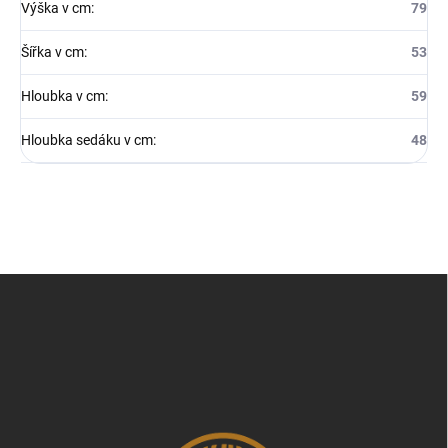
Výška v cm
:
79
Šířka v cm
:
53
Hloubka v cm
:
59
Hloubka sedáku v cm
:
48
Z
á
p
a
t
í