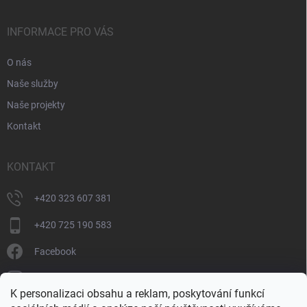
INFORMACE PRO VÁS
O nás
Naše služby
Naše projekty
Kontakt
KONTAKT
+420 323 607 381
+420 725 190 583
Facebook
donate_cz
K personalizaci obsahu a reklam, poskytování funkcí
+420 725 190 583