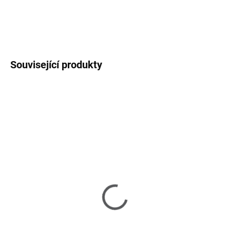
DETAILNÍ INFORMACE
ZEPTAT SE
HLÍDAT
Související produkty
SKLADEM U DODAVATELE 2-3 TÝDNY
Jordy - Jídelní stůl
oválný