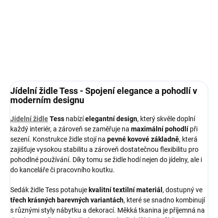
28 790 Kč
od
Detail
Jídelní židle Tess - Spojení elegance a pohodlí v
moderním designu
Jídelní židle
Tess
nabízí
elegantní design
, který skvěle doplní
každý interiér, a zároveň se zaměřuje na
maximální pohodlí
při
sezení. Konstrukce židle stojí na
pevné kovové základně
, která
zajišťuje vysokou stabilitu a zároveň dostatečnou flexibilitu pro
pohodlné používání. Díky tomu se židle hodí nejen do jídelny, ale i
do kanceláře či pracovního koutku.
Sedák židle Tess potahuje
kvalitní textilní materiál
, dostupný ve
třech krásných barevných variantách
, které se snadno kombinují
s různými styly nábytku a dekorací. Měkká tkanina je příjemná na