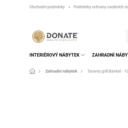
Přejít
Obchodní podmínky
Podmínky ochrany osobních ú
na
obsah
INTERIÉROVÝ NÁBYTEK
ZAHRADNÍ NÁBY
Domů
Zahradní nábytek
Taranis grill Banket - 
Neohodnoceno
Podrobnosti hodn