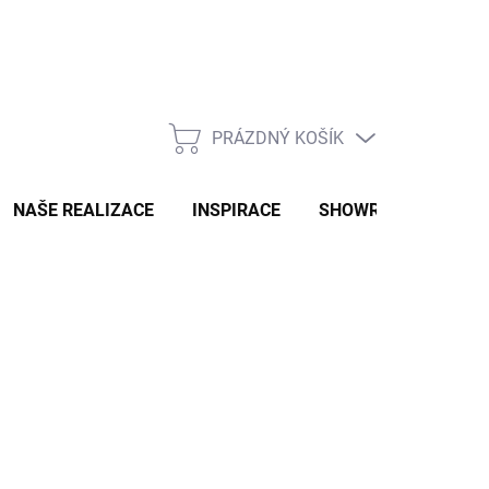
PRÁZDNÝ KOŠÍK
NÁKUPNÍ
KOŠÍK
NAŠE REALIZACE
INSPIRACE
SHOWROOM
NAŠ