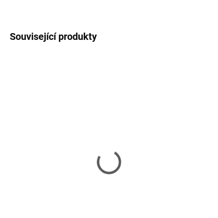
ZEPTAT SE
HLÍDAT
Související produkty
NOVINKA
NOVINKA
SKLADEM U DODAVATELE 2-3 TÝDNY
SKLADEM U DODAVATELE 2-3 TÝDNY
Storm - konzolový stolek
Storm - noční stolek -
- natural
natural
25 730 Kč
11 630 Kč
Do košíku
Do košíku