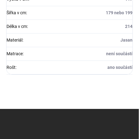
Šířka v cm
:
179 nebo 199
Délka v cm
:
214
Materiál
:
Jasan
Matrace
:
není součástí
Rošt
:
ano součástí
Z
á
p
a