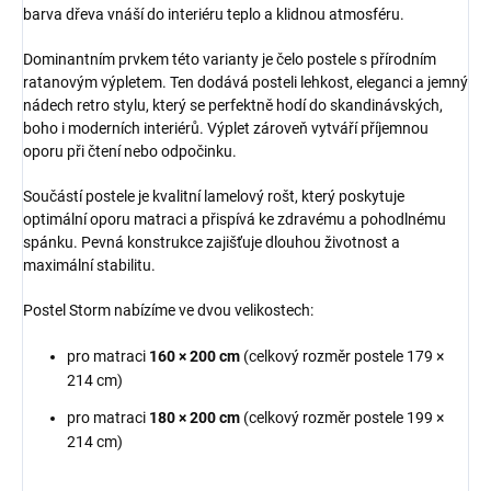
barva dřeva vnáší do interiéru teplo a klidnou atmosféru.
Dominantním prvkem této varianty je čelo postele s přírodním
ratanovým výpletem. Ten dodává posteli lehkost, eleganci a jemný
nádech retro stylu, který se perfektně hodí do skandinávských,
boho i moderních interiérů. Výplet zároveň vytváří příjemnou
oporu při čtení nebo odpočinku.
Součástí postele je kvalitní lamelový rošt, který poskytuje
optimální oporu matraci a přispívá ke zdravému a pohodlnému
spánku. Pevná konstrukce zajišťuje dlouhou životnost a
maximální stabilitu.
Postel Storm nabízíme ve dvou velikostech:
pro matraci
160 × 200 cm
(celkový rozměr postele 179 ×
214 cm)
pro matraci
180 × 200 cm
(celkový rozměr postele 199 ×
214 cm)