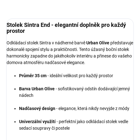
ZEPTAT SE
HLÍDAT
Stolek Sintra End - elegantní doplněk pro každý
prostor
Odkládací stolek Sintra v nádherné barvě
Urban Olive
představuje
dokonalé spojení stylu a praktičnosti. Tento úžasný boční stolek
harmonicky zapadne do jakéhokoliv interiéru a přinese do vašeho
domova atmosféru nadčasové elegance.
Průměr 35 cm
- ideální velikost pro každý prostor
Barva Urban Olive
- sofistikovaný odstín dodávající jemný
nádech
Nadčasový design
- elegance, která nikdy nevyjde z módy
Univerzální využití
- perfektní jako odkládací stolek vedle
sedací soupravy či postele