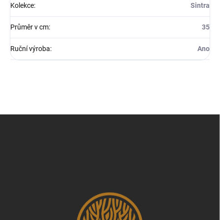
Kolekce
:
Sintra
Průměr v cm
:
35
Ruční výroba
:
Ano
Z
á
p
a
t
í