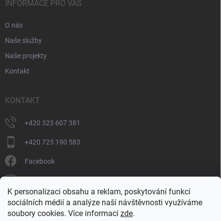
INFORMACE PRO VÁS
O nás
Naše služby
Naše projekty
Kontakt
KONTAKT
+420 323 607 381
+420 725 190 583
Facebook
donate_cz
K personalizaci obsahu a reklam, poskytování funkcí
+420 725 190 583
sociálních médií a analýze naší návštěvnosti využíváme
soubory cookies. Více informací
zde
.