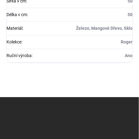
Šířka v cm
:
50
Délka v cm
:
50
Materiál
:
Železo, Mangové Dřevo, Sklo
Kolekce
:
Roger
Ruční výroba
:
Ano
Z
á
p
a
t
í