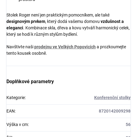
Stolek Roger není jen praktickým pomocníkem, ale také
designovým prvkem
, který dodá vašemu domovu
vzdušnost a
eleganci
. Kombinace skla, dřeva a kovu vytváří harmonický celek,
který se hodí k různým stylům bydlení.
Navštivte naši
prodejnu ve Velkých Popovicích
a prozkoumejte
tento kousek osobně.
Doplňkové parametry
Kategorie
:
Konferenční stolky
EAN
:
8720142009298
Výška v cm
:
56