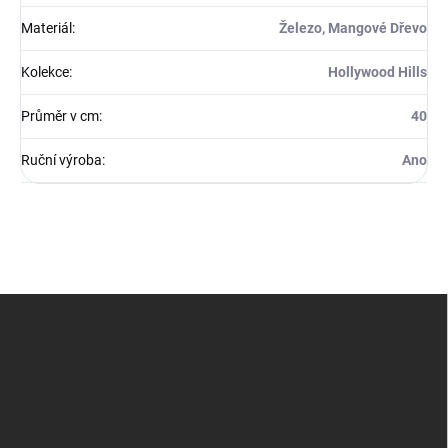
Materiál
:
Železo, Mangové Dřevo
Kolekce
:
Hollywood Hills
Průměr v cm
:
40
Ruční výroba
:
Ano
Z
á
p
a
t
í