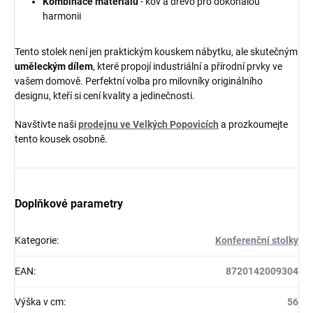
Kombinace materiálů
- kov a dřevo pro dokonalou
harmonii
Tento stolek není jen praktickým kouskem nábytku, ale skutečným
uměleckým dílem
, které propojí industriální a přírodní prvky ve
vašem domově. Perfektní volba pro milovníky originálního
designu, kteří si cení kvality a jedinečnosti.
Navštivte naši
prodejnu ve Velkých Popovicích
a prozkoumejte
tento kousek osobně.
Doplňkové parametry
Kategorie
:
Konferenční stolky
EAN
:
8720142009304
Výška v cm
:
56