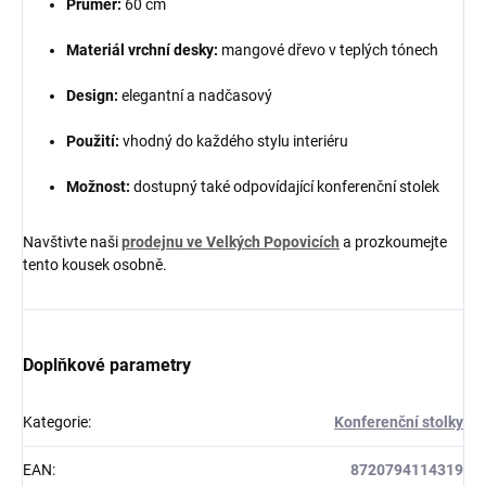
Průměr:
60 cm
Materiál vrchní desky:
mangové dřevo v teplých tónech
Design:
elegantní a nadčasový
Použití:
vhodný do každého stylu interiéru
Možnost:
dostupný také odpovídající konferenční stolek
Navštivte naši
prodejnu ve Velkých Popovicích
a prozkoumejte
tento kousek osobně.
Doplňkové parametry
Kategorie
:
Konferenční stolky
EAN
:
8720794114319