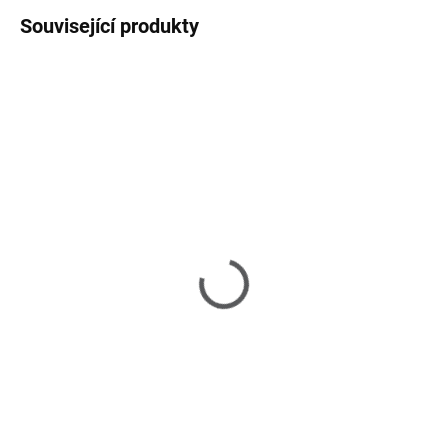
Související produkty
SKLADEM U DODAVATELE 2-3 TÝDNY
SKLADEM U DODAVATELE 2-3 TÝDNY
Del Rey side - konzolový
Del rey - konferenční
stolek
stolek
36 990 Kč
25 590 Kč
Do košíku
Do košíku