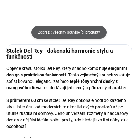
Zobrazit všechny související produkty
Stolek Del Rey - dokonalá harmonie stylu a
funkčnosti
Objevte krásu stolku Del Rey, který snadno kombinuje
elegantní
design s praktickou funkčností
. Tento výjimečný kousek vyzařuje
sofistikovanou eleganci, zatímco
teplé tóny vrchní desky z
mangového dřeva
mu dodávají jedinečný a přirozený charakter.
S
průměrem 60 cm
se stolek Del Rey dokonale hodí do každého
stylu interiéru - od moderních minimalistických prostorů až po
útulné rustikální domovy. Jeho univerzální rozměry a nadčasový
design z něj činí ideální volbu pro ty, kdo hledají kvalitní nábytek s
osobitostí.