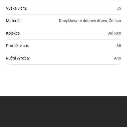
Výška v cm
:
55
Materiál
:
Recyklované dubové dřevo, Železo
Kolekce
:
Del Rey
Průměr v cm
:
60
Ruční výroba
:
Ano
Z
á
p
a
t