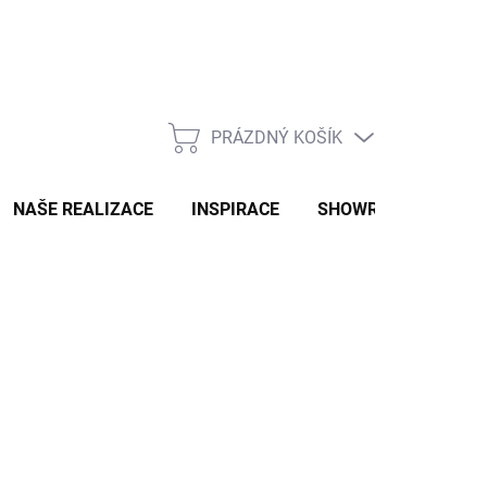
PRÁZDNÝ KOŠÍK
NÁKUPNÍ
KOŠÍK
NAŠE REALIZACE
INSPIRACE
SHOWROOM
NAŠ
Ů