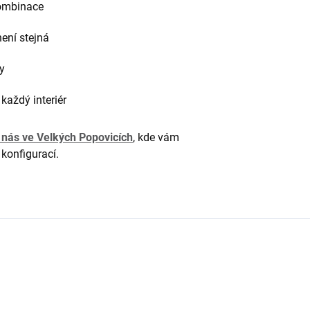
kombinace
ení stejná
y
 každý interiér
 nás ve Velkých Popovicích
, kde vám
konfigurací.