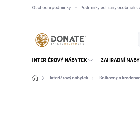
Přejít
Obchodní podmínky
Podmínky ochrany osobních ú
na
obsah
INTERIÉROVÝ NÁBYTEK
ZAHRADNÍ NÁBY
Domů
Interiérový nábytek
Knihovny a kredenc
Neohodnoceno
Podrobnosti hodn