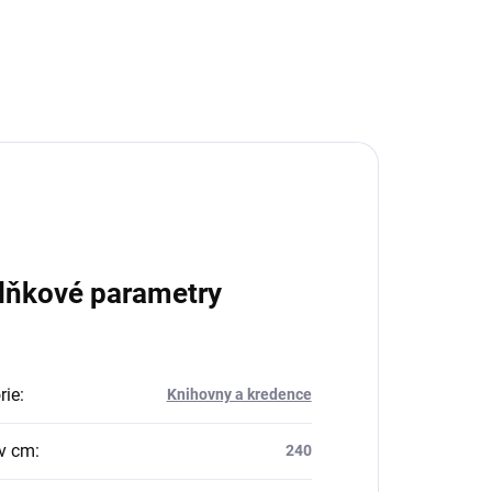
lňkové parametry
rie
:
Knihovny a kredence
v cm
:
240