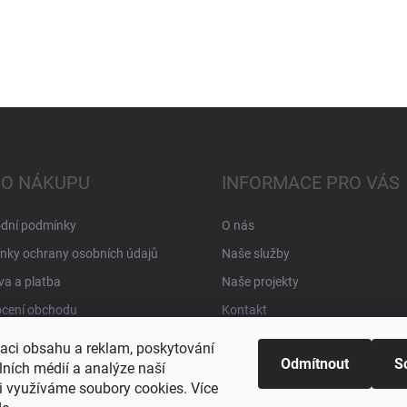
 O NÁKUPU
INFORMACE PRO VÁS
dní podmínky
O nás
nky ochrany osobních údajů
Naše služby
a a platba
Naše projekty
cení obchodu
Kontakt
zaci obsahu a reklam, poskytování
Odmítnout
S
lních médií a analýze naší
i využíváme soubory cookies. Více