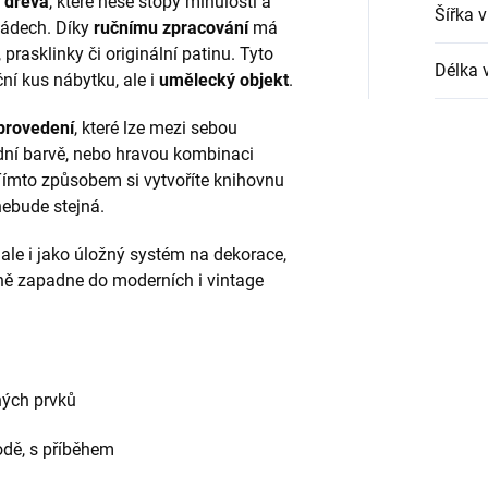
 dřeva
, které nese stopy minulosti a
Šířka 
 nádech. Díky
ručnímu zpracování
má
prasklinky či originální patinu. Tyto
Délka 
ční kus nábytku, ale i
umělecký objekt
.
provedení
, které lze mezi sebou
dní barvě, nebo hravou kombinaci
 Tímto způsobem si vytvoříte knihovnu
nebude stejná.
 ale i jako úložný systém na dekorace,
ktně zapadne do moderních i vintage
ých prvků
odě, s příběhem