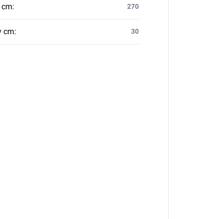
v cm
:
270
v cm
:
30