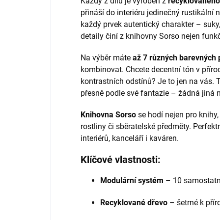
Každý z dílů je vyroben z
recyklovaného
přináší do interiéru jedinečný rustikální
každý prvek autentický charakter – suky, 
detaily činí z knihovny Sorso nejen funk
Na výběr máte
až 7 různých barevných 
kombinovat. Chcete decentní tón v příro
kontrastních odstínů? Je to jen na vás.
přesně podle své fantazie – žádná jiná 
Knihovna Sorso
se hodí nejen pro knihy,
rostliny či sběratelské předměty. Perfe
interiérů, kanceláří i kaváren.
Klíčové vlastnosti:
Modulární systém
– 10 samostatn
Recyklované dřevo
– šetrné k přír