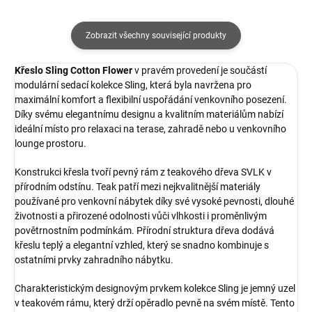
Zobrazit všechny související produkty
Křeslo Sling Cotton Flower
v pravém provedení je součástí
modulární sedací kolekce Sling, která byla navržena pro
maximální komfort a flexibilní uspořádání venkovního posezení.
Díky svému elegantnímu designu a kvalitním materiálům nabízí
ideální místo pro relaxaci na terase, zahradě nebo u venkovního
lounge prostoru.
Konstrukci křesla tvoří pevný rám z teakového dřeva SVLK v
přírodním odstínu. Teak patří mezi nejkvalitnější materiály
používané pro venkovní nábytek díky své vysoké pevnosti, dlouhé
životnosti a přirozené odolnosti vůči vlhkosti i proměnlivým
povětrnostním podmínkám. Přírodní struktura dřeva dodává
křeslu teplý a elegantní vzhled, který se snadno kombinuje s
ostatními prvky zahradního nábytku.
Charakteristickým designovým prvkem kolekce Sling je jemný uzel
v teakovém rámu, který drží opěradlo pevně na svém místě. Tento