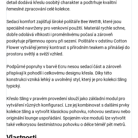
detail dodává křeslu osobitý charakter a podtrhuje kvalitní
řemeslné zpracování celé kolekce.
Sedací komfort zajišťují široké polštáře Bee Wett®, které jsou
speciálně navrženy pro venkovní použití. Materiál rychle schne,
dobře odolává vlhkosti i proměnlivému počasí a zároveň
poskytuje příjemnou oporu při sezení. Polštáře v odstínu Cotton
Flower vytvářejí jemný kontrast s přírodním teakem a přinášejí do
prostoru světlý a svěží vzhled.
Podpůrné popruhy v barvě Ecru nesou sedací část a zároveň
přispívají k pohodlí i celkovému designu křesla. Díky této
konstrukci vzniká lehký a uvolněný styl, který je pro kolekci Sling
typický.
Křeslo Sling v pravém provedení slouží jako základní modul pro
vytváření různých konfigurací. Lze jej kombinovat s dalšími prvky
kolekce Sling a vytvořit klasickou pohovku, rohovou sestavu nebo
originální lounge uspořádání. Spojením více modulů lze vytvořit
také velkorysou šestimístnou pohovku o délce téměř pět metrů.
Vlastnosti