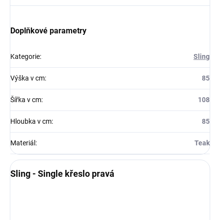
Doplňkové parametry
Kategorie
:
Sling
Výška v cm
:
85
Šířka v cm
:
108
Hloubka v cm
:
85
Materiál
:
Teak
Sling - Single křeslo pravá