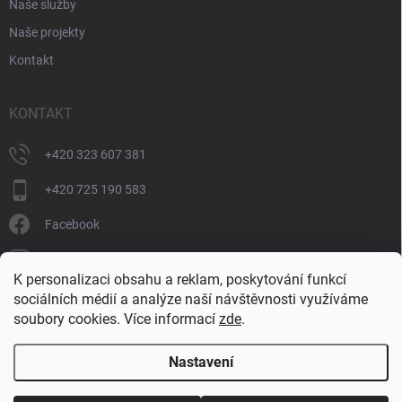
Naše služby
Naše projekty
Kontakt
KONTAKT
+420 323 607 381
+420 725 190 583
Facebook
donate_cz
K personalizaci obsahu a reklam, poskytování funkcí
+420 725 190 583
sociálních médií a analýze naší návštěvnosti využíváme
soubory cookies. Více informací
zde
.
Nastavení
Copyright 2026
DONATE
. Všechna práva vyhrazena.
Upravit nastavení