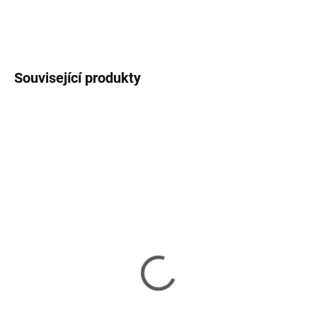
DETAILNÍ INFORMACE
ZEPTAT SE
HLÍDAT
Související produkty
SKLADEM
SKLADEM
(>6 KS)
(>6 KS)
Elegant Twist –
Elegant Twist –
Odkládací talířek na
porcelánová miska na
čajový sáček
snídani