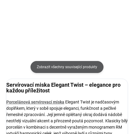
100 Kč
320 Kč
Do košíku
Do košíku
Zobrazit všechny související produkty
Servírovací miska Elegant Twist – elegance pro
každou příležitost
Porcelánová servírovací miska
Elegant Twist je nadčasovým
doplňkem, který v sobě spojuje eleganci, funkčnost a pečlivé
řemeslné zpracování. Její jemně oplétaný okraj dodává nádobě
neotřelý vizuální akcent a přirozeně poutá pozornost. Klasicky bílý
porcelán v kombinaci s decentně vyraženým monogramem RM
vytváří harmonický celek, jenž výborně ladí s různými typy