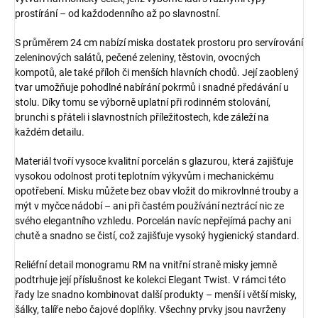
prostírání – od každodenního až po slavnostní.
S průměrem 24 cm nabízí miska dostatek prostoru pro servírování
zeleninových salátů, pečené zeleniny, těstovin, ovocných
kompotů, ale také příloh či menších hlavních chodů. Její zaoblený
tvar umožňuje pohodlné nabírání pokrmů i snadné předávání u
stolu. Díky tomu se výborně uplatní při rodinném stolování,
brunchi s přáteli i slavnostních příležitostech, kde záleží na
každém detailu.
Materiál tvoří vysoce kvalitní porcelán s glazurou, která zajišťuje
vysokou odolnost proti teplotním výkyvům i mechanickému
opotřebení. Misku můžete bez obav vložit do mikrovlnné trouby a
mýt v myčce nádobí – ani při častém používání neztrácí nic ze
svého elegantního vzhledu. Porcelán navíc nepřejímá pachy ani
chutě a snadno se čistí, což zajišťuje vysoký hygienický standard.
Reliéfní detail monogramu RM na vnitřní straně misky jemně
podtrhuje její příslušnost ke kolekci Elegant Twist. V rámci této
řady lze snadno kombinovat další produkty – menší i větší misky,
šálky, talíře nebo čajové doplňky. Všechny prvky jsou navrženy