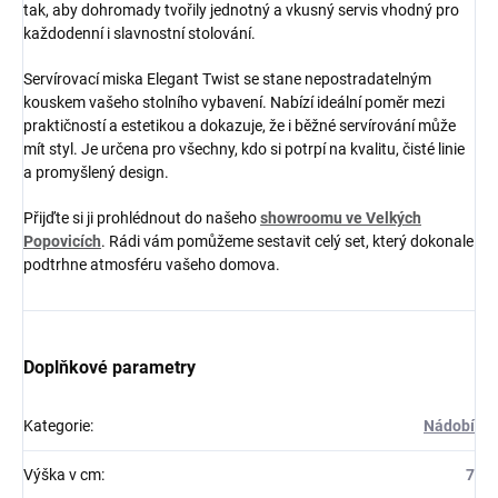
tak, aby dohromady tvořily jednotný a vkusný servis vhodný pro
každodenní i slavnostní stolování.
Servírovací miska Elegant Twist se stane nepostradatelným
kouskem vašeho stolního vybavení. Nabízí ideální poměr mezi
praktičností a estetikou a dokazuje, že i běžné servírování může
mít styl. Je určena pro všechny, kdo si potrpí na kvalitu, čisté linie
a promyšlený design.
Přijďte si ji prohlédnout do našeho
showroomu ve Velkých
Popovicích
. Rádi vám pomůžeme sestavit celý set, který dokonale
podtrhne atmosféru vašeho domova.
Doplňkové parametry
Kategorie
:
Nádobí
Výška v cm
:
7