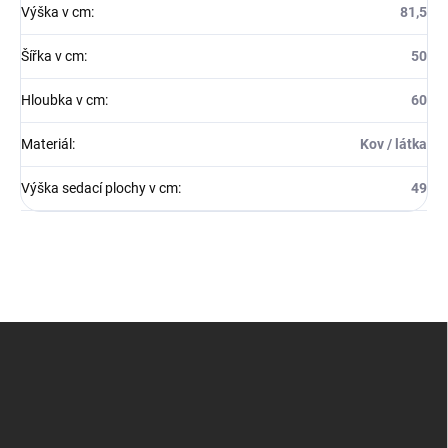
Výška v cm
:
81,5
Šířka v cm
:
50
Hloubka v cm
:
60
Materiál
:
Kov / látka
Výška sedací plochy v cm
:
49
Z
á
p
a
t
í