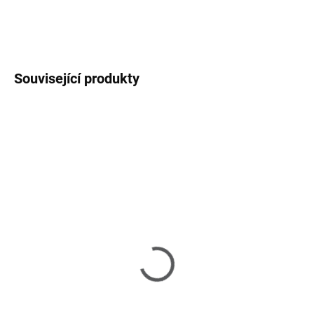
DETAILNÍ INFORMACE
ZEPTAT SE
HLÍDAT
Související produkty
SKLADEM
SKLADEM U DODAVATELE 2-3 TÝDNY
(1 KS)
Nola - jídelní stůl
Josh - Jídelní stůl -
38 730 Kč
od
Natural