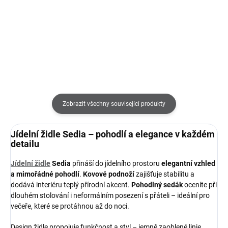
47 740 Kč
od
Detail
Detail
Zobrazit všechny související produkty
Jídelní židle Sedia – pohodlí a elegance v každém
detailu
Jídelní židle
Sedia
přináší do jídelního prostoru
elegantní vzhled
a mimořádné pohodlí
.
Kovové podnoží
zajišťuje stabilitu a
dodává interiéru teplý přírodní akcent.
Pohodlný sedák
oceníte při
dlouhém stolování i neformálním posezení s přáteli – ideální pro
večeře, které se protáhnou až do noci.
Design židle propojuje funkčnost a styl – jemně zaoblené linie,