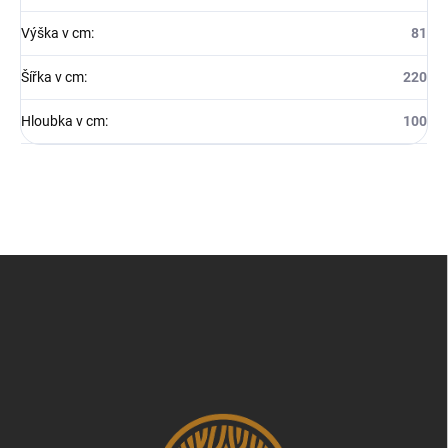
Výška v cm
:
81
Šířka v cm
:
220
Hloubka v cm
:
100
Z
á
p
a
t
í