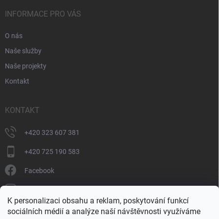
INFORMACE PRO VÁS
O nás
Naše služby
Naše projekty
Kontakt
KONTAKT
+420 323 607 381
+420 725 190 583
Facebook
donate_cz
K personalizaci obsahu a reklam, poskytování funkcí
+420 725 190 583
sociálních médií a analýze naší návštěvnosti využíváme