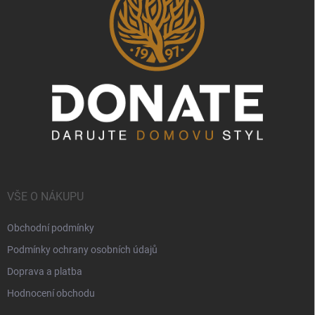
VŠE O NÁKUPU
Obchodní podmínky
Podmínky ochrany osobních údajů
Doprava a platba
Hodnocení obchodu