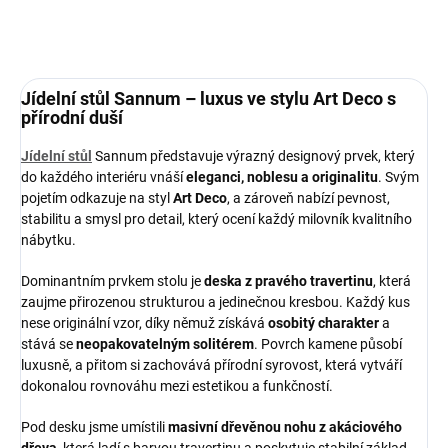
ZEPTAT SE
HLÍDAT
Jídelní stůl Sannum – luxus ve stylu Art Deco s
přírodní duší
Jídelní stůl
Sannum představuje výrazný designový prvek, který
do každého interiéru vnáší
eleganci, noblesu a originalitu
. Svým
pojetím odkazuje na styl
Art Deco
, a zároveň nabízí pevnost,
stabilitu a smysl pro detail, který ocení každý milovník kvalitního
nábytku.
Dominantním prvkem stolu je
deska z pravého travertinu
, která
zaujme přirozenou strukturou a jedinečnou kresbou. Každý kus
nese originální vzor, díky němuž získává
osobitý charakter
a
stává se
neopakovatelným solitérem
. Povrch kamene působí
luxusně, a přitom si zachovává přírodní syrovost, která vytváří
dokonalou rovnováhu mezi estetikou a funkčností.
Pod desku jsme umístili
masivní dřevěnou nohu z akáciového