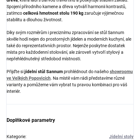
dřeva
, která ladí s barvou travertinu a poskytuje stabilní základ.
Spojení přírodního kamene a dřeva vytváří harmonii kontrastů,
zatímco
celková hmotnost stolu 190 kg
zaručuje výjimečnou
stabilitu a dlouhou životnost.
Díky svým rozměrům i preciznímu zpracování se stůl Sannum
skvěle hodí nejen do prostorných jídelen a moderních kuchyní, ale
také do reprezentativních prostor. Nejenže poskytne dostatek
místa pro každodenní stolování, ale zároveň vytvoří stylový a
nepřehlédnutelný středobod místnosti.
Přijďte si
jídelní stůl Sannum
prohlédnout do našeho
showroomu
ve Velkých Popovicích
. Na místě vám rádi představíme různé
varianty a pomůžeme vám vybrat tu pravou kombinaci pro váš
interiér.
Doplňkové parametry
Kategorie
:
Jídelní stoly