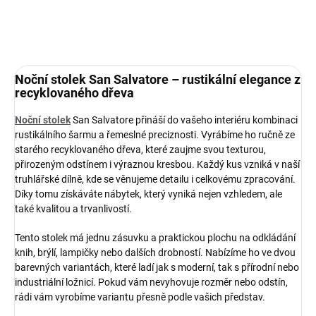
ZEPTAT SE
HLÍDAT
Noční stolek San Salvatore – rustikální elegance z
recyklovaného dřeva
Noční stolek
San Salvatore přináší do vašeho interiéru kombinaci
rustikálního šarmu a řemeslné preciznosti. Vyrábíme ho ručně ze
starého recyklovaného dřeva, které zaujme svou texturou,
přirozeným odstínem i výraznou kresbou. Každý kus vzniká v naší
truhlářské dílně, kde se věnujeme detailu i celkovému zpracování.
Díky tomu získáváte nábytek, který vyniká nejen vzhledem, ale
také kvalitou a trvanlivostí.
Tento stolek má jednu zásuvku a praktickou plochu na odkládání
knih, brýlí, lampičky nebo dalších drobností. Nabízíme ho ve dvou
barevných variantách, které ladí jak s moderní, tak s přírodní nebo
industriální ložnicí. Pokud vám nevyhovuje rozměr nebo odstín,
rádi vám vyrobíme variantu přesně podle vašich představ.