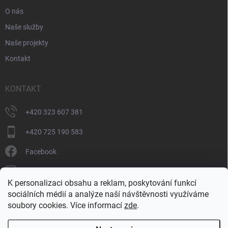
O nás
Naše služby
Naše projekty
Kontakt
KONTAKT
+420 323 607 381
+420 725 190 583
Facebook
donate_cz
K personalizaci obsahu a reklam, poskytování funkcí
+420 725 190 583
sociálních médií a analýze naší návštěvnosti využíváme
soubory cookies. Více informací
zde
.