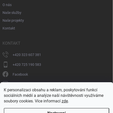
O nás
Naše služby
Naše projekty
Kontakt
KONTAKT
+420 323 607 381
+420 725 190 583
Facebook
donate_cz
K personalizaci obsahu a reklam, poskytování funkcí
+420 725 190 583
sociálních médií a analýze naší návštěvnosti využíváme
soubory cookies. Více informací
zde
.