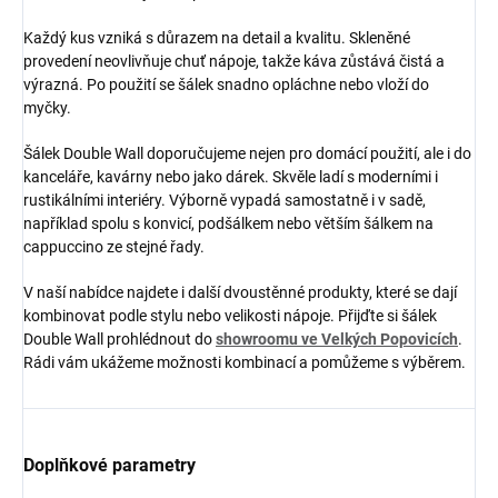
Každý kus vzniká s důrazem na detail a kvalitu. Skleněné
provedení neovlivňuje chuť nápoje, takže káva zůstává čistá a
výrazná. Po použití se šálek snadno opláchne nebo vloží do
myčky.
Šálek Double Wall doporučujeme nejen pro domácí použití, ale i do
kanceláře, kavárny nebo jako dárek. Skvěle ladí s moderními i
rustikálními interiéry. Výborně vypadá samostatně i v sadě,
například spolu s konvicí, podšálkem nebo větším šálkem na
cappuccino ze stejné řady.
V naší nabídce najdete i další dvoustěnné produkty, které se dají
kombinovat podle stylu nebo velikosti nápoje. Přijďte si šálek
Double Wall prohlédnout do
showroomu ve Velkých Popovicích
.
Rádi vám ukážeme možnosti kombinací a pomůžeme s výběrem.
Doplňkové parametry