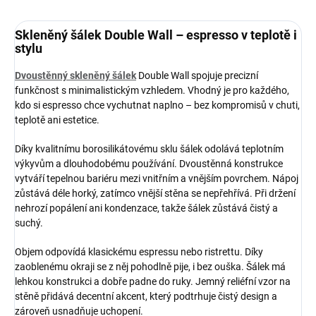
Skleněný šálek Double Wall – espresso v teplotě i
stylu
Dvoustěnný skleněný šálek
Double Wall spojuje precizní
funkčnost s minimalistickým vzhledem. Vhodný je pro každého,
kdo si espresso chce vychutnat naplno – bez kompromisů v chuti,
teplotě ani estetice.
Díky kvalitnímu borosilikátovému sklu šálek odolává teplotním
výkyvům a dlouhodobému používání. Dvoustěnná konstrukce
vytváří tepelnou bariéru mezi vnitřním a vnějším povrchem. Nápoj
zůstává déle horký, zatímco vnější stěna se nepřehřívá. Při držení
nehrozí popálení ani kondenzace, takže šálek zůstává čistý a
suchý.
Objem odpovídá klasickému espressu nebo ristrettu. Díky
zaoblenému okraji se z něj pohodlně pije, i bez ouška. Šálek má
lehkou konstrukci a dobře padne do ruky. Jemný reliéfní vzor na
stěně přidává decentní akcent, který podtrhuje čistý design a
zároveň usnadňuje uchopení.