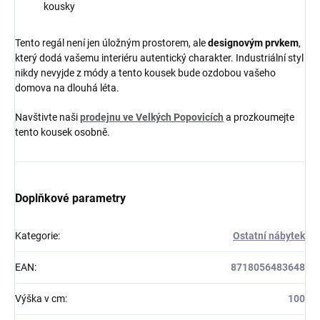
kousky
Tento regál není jen úložným prostorem, ale
designovým prvkem
,
který dodá vašemu interiéru autentický charakter. Industriální styl
nikdy nevyjde z módy a tento kousek bude ozdobou vašeho
domova na dlouhá léta.
Navštivte naši
prodejnu ve Velkých Popovicích
a prozkoumejte
tento kousek osobně.
Doplňkové parametry
Kategorie
:
Ostatní nábytek
EAN
:
8718056483648
Výška v cm
:
100