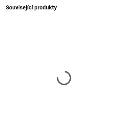
Související produkty
SKLADEM U DODAVATELE 2-3 TÝDNY
Bowery Island - regál
20 490 Kč
Do košíku