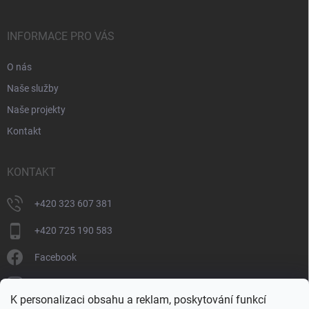
INFORMACE PRO VÁS
O nás
Naše služby
Naše projekty
Kontakt
KONTAKT
+420 323 607 381
+420 725 190 583
Facebook
donate_cz
K personalizaci obsahu a reklam, poskytování funkcí