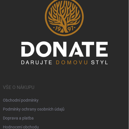
VŠE O NÁKUPU
Obchodní podmínky
Podmínky ochrany osobních údajů
Doprava a platba
Hodnocení obchodu