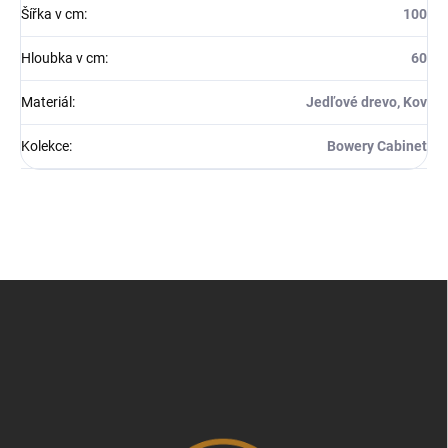
Šířka v cm
:
100
Hloubka v cm
:
60
Materiál
:
Jedľové drevo, Kov
Kolekce
:
Bowery Cabinet
Z
á
p
a
t
í