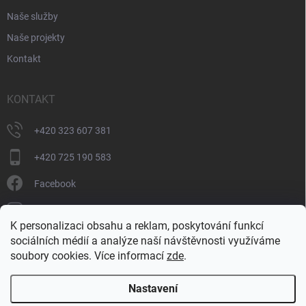
Naše služby
Naše projekty
Kontakt
KONTAKT
+420 323 607 381
+420 725 190 583
Facebook
donate_cz
K personalizaci obsahu a reklam, poskytování funkcí
+420 725 190 583
sociálních médií a analýze naší návštěvnosti využíváme
soubory cookies. Více informací
zde
.
Nastavení