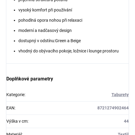
vysoký komfort při používání
pohodlná opora nohou při relaxaci
moderní a nadčasový design
dostupný v odstínu:Green a Beige
vhodný do obývacího pokoje, ložnice i lounge prostoru
Doplňkové parametry
Kategorie
:
Taburety
EAN
:
8721274902464
Výška v cm
:
44
Materiál
:
Textil