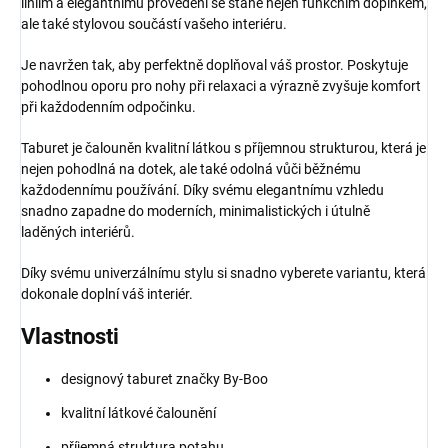
liniím a elegantnímu provedení se stane nejen funkčním doplňkem,
ale také stylovou součástí vašeho interiéru.
Je navržen tak, aby perfektně doplňoval váš prostor. Poskytuje
pohodlnou oporu pro nohy při relaxaci a výrazně zvyšuje komfort
při každodenním odpočinku.
Taburet je čalouněn kvalitní látkou s příjemnou strukturou, která je
nejen pohodlná na dotek, ale také odolná vůči běžnému
každodennímu používání. Díky svému elegantnímu vzhledu
snadno zapadne do moderních, minimalistických i útulně
laděných interiérů.
Díky svému univerzálnímu stylu si snadno vyberete variantu, která
dokonale doplní váš interiér.
Vlastnosti
designový taburet značky By-Boo
kvalitní látkové čalounění
příjemná struktura potahu