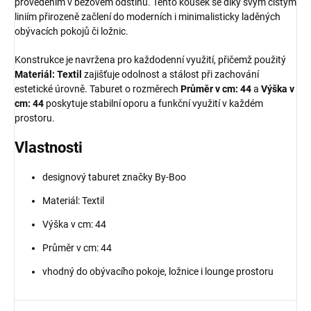
provedením v béžovém odstínu. Tento kousek se díky svým čistým
liniím přirozeně začlení do moderních i minimalisticky laděných
obývacích pokojů či ložnic.
Konstrukce je navržena pro každodenní využití, přičemž použitý
Materiál: Textil
zajišťuje odolnost a stálost při zachování
estetické úrovně. Taburet o rozměrech
Průměr v cm: 44
a
Výška v
cm: 44
poskytuje stabilní oporu a funkční využití v každém
prostoru.
Vlastnosti
designový taburet značky By-Boo
Materiál: Textil
Výška v cm: 44
Průměr v cm: 44
vhodný do obývacího pokoje, ložnice i lounge prostoru