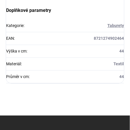
Doplňkové parametry
Kategorie
:
Taburety
EAN
:
8721274902464
Výška v cm
:
44
Materiál
:
Textil
Průměr v cm
:
44
Z
á