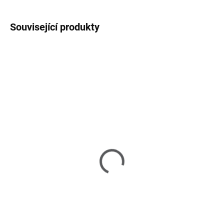
Související produkty
SKLADEM U DODAVATELE 2-3 TÝDNY
SKLADEM U DODAVATELE 2-3 TÝDNY
Portofino White –
Portofino White –
Porcelánový hrnek na
Porcelánový hrnek na
kávu a čaj L
kávu a čaj
390 Kč
290 Kč
Do košíku
Do košíku