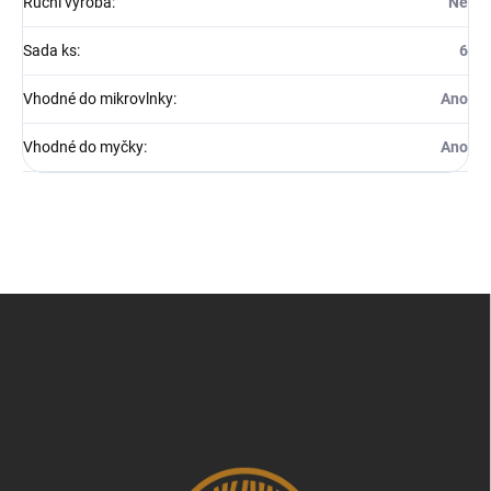
Ruční výroba
:
Ne
Sada ks
:
6
Vhodné do mikrovlnky
:
Ano
Vhodné do myčky
:
Ano
Z
á
p
a
t
í