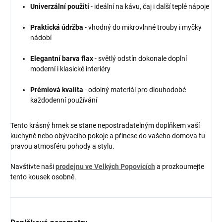
Univerzální použití
- ideální na kávu, čaj i další teplé nápoje
Praktická údržba
- vhodný do mikrovlnné trouby i myčky
nádobí
Elegantní barva flax
- světlý odstín dokonale doplní
moderní i klasické interiéry
Prémiová kvalita
- odolný materiál pro dlouhodobé
každodenní používání
Tento krásný hrnek se stane nepostradatelným doplňkem vaší
kuchyně nebo obývacího pokoje a přinese do vašeho domova tu
pravou atmosféru pohody a stylu.
Navštivte naši
prodejnu ve Velkých Popovicích
a prozkoumejte
tento kousek osobně.