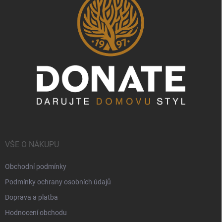
VŠE O NÁKUPU
Obchodní podmínky
Podmínky ochrany osobních údajů
Doprava a platba
Hodnocení obchodu