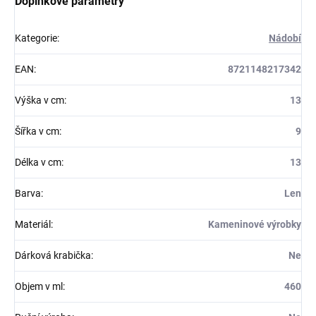
Doplňkové parametry
Kategorie
:
Nádobí
EAN
:
8721148217342
Výška v cm
:
13
Šířka v cm
:
9
Délka v cm
:
13
Barva
:
Len
Materiál
:
Kameninové výrobky
Dárková krabička
:
Ne
Objem v ml
:
460