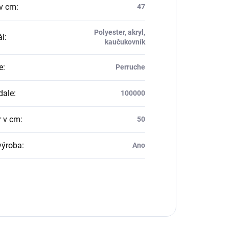
v cm
:
47
Polyester, akryl,
ál
:
kaučukovník
e
:
Perruche
dale
:
100000
 v cm
:
50
výroba
:
Ano