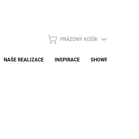
PRÁZDNÝ KOŠÍK
NÁKUPNÍ
KOŠÍK
NAŠE REALIZACE
INSPIRACE
SHOWROOM
NAŠ