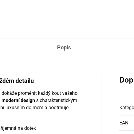
Popis
Dop
ždém detailu
á dokáže proměnit každý kout vašeho
í
moderní design
s charakteristickým
obí luxusním dojmem a podtrhuje
Katego
EAN
:
říjemná na dotek