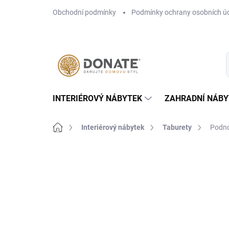
Přejít
Obchodní podmínky
Podmínky ochrany osobních ú
na
obsah
INTERIÉROVÝ NÁBYTEK
ZAHRADNÍ NÁBY
Domů
Interiérový nábytek
Taburety
Podno
Neohodnoceno
Podrobnosti hodn