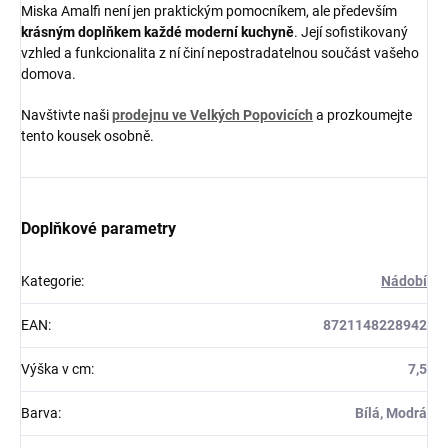
Miska Amalfi není jen praktickým pomocníkem, ale především
krásným doplňkem každé moderní kuchyně
. Její sofistikovaný
vzhled a funkcionalita z ní činí nepostradatelnou součást vašeho
domova.
Navštivte naši
prodejnu ve Velkých Popovicích
a prozkoumejte
tento kousek osobně.
Doplňkové parametry
Kategorie
:
Nádobí
EAN
:
8721148228942
Výška v cm
:
7,5
Barva
:
Bílá, Modrá