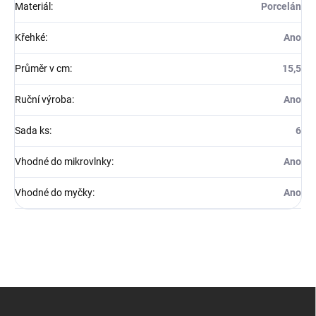
Materiál
:
Porcelán
Křehké
:
Ano
Průměr v cm
:
15,5
Ruční výroba
:
Ano
Sada ks
:
6
Vhodné do mikrovlnky
:
Ano
Vhodné do myčky
:
Ano
Z
á