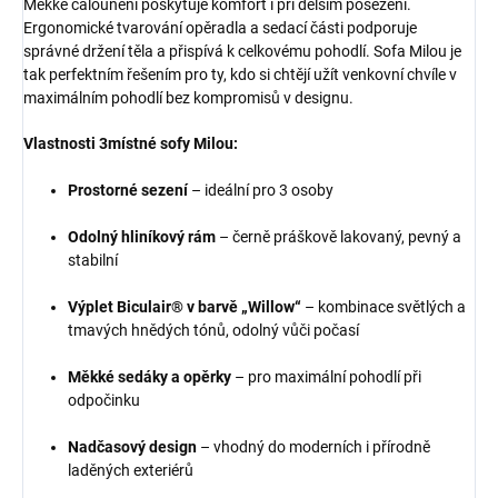
Měkké čalounění poskytuje komfort i při delším posezení.
Ergonomické tvarování opěradla a sedací části podporuje
správné držení těla a přispívá k celkovému pohodlí. Sofa Milou je
tak perfektním řešením pro ty, kdo si chtějí užít venkovní chvíle v
maximálním pohodlí bez kompromisů v designu.
Vlastnosti 3místné sofy Milou:
Prostorné sezení
– ideální pro 3 osoby
Odolný hliníkový rám
– černě práškově lakovaný, pevný a
stabilní
Výplet Biculair® v barvě „Willow“
– kombinace světlých a
tmavých hnědých tónů, odolný vůči počasí
Měkké sedáky a opěrky
– pro maximální pohodlí při
odpočinku
Nadčasový design
– vhodný do moderních i přírodně
laděných exteriérů