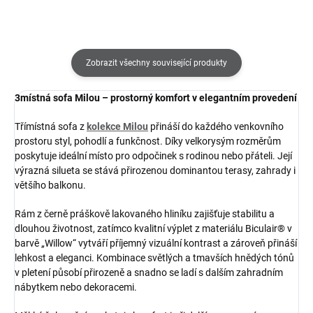
Zobrazit všechny související produkty
3místná sofa Milou – prostorný komfort v elegantním provedení
Třímístná sofa z
kolekce Milou
přináší do každého venkovního
prostoru styl, pohodlí a funkčnost. Díky velkorysým rozměrům
poskytuje ideální místo pro odpočinek s rodinou nebo přáteli. Její
výrazná silueta se stává přirozenou dominantou terasy, zahrady i
většího balkonu.
Rám z černě práškově lakovaného hliníku zajišťuje stabilitu a
dlouhou životnost, zatímco kvalitní výplet z materiálu Biculair® v
barvě „Willow“ vytváří příjemný vizuální kontrast a zároveň přináší
lehkost a eleganci. Kombinace světlých a tmavších hnědých tónů
v pletení působí přirozeně a snadno se ladí s dalším zahradním
nábytkem nebo dekoracemi.