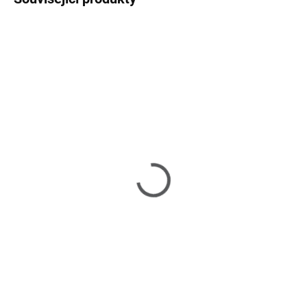
SKLADEM
SKLADEM
(6 KS)
(1 KS)
Milou - zahradní jídelní
Milou - jídelní zahradní
židle
set
9 990 Kč
92 130 Kč
Do košíku
Do košíku