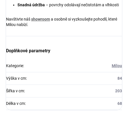
Snadná údržba
– povrchy odolávají nečistotám a vlhkosti
Navštivte náš
showroom
a osobně si vyzkoušejte pohodlí, které
Milou nabízí.
Doplňkové parametry
Kategorie
:
Milou
Výška v cm
:
84
Šířka v cm
:
203
Délka v cm
:
68