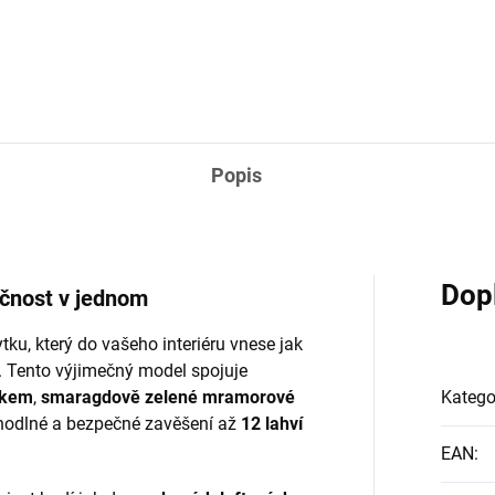
Popis
Dop
kčnost v jednom
tku, který do vašeho interiéru vnese jak
u. Tento výjimečný model spojuje
ikem
,
smaragdově zelené mramorové
Katego
ohodlné a bezpečné zavěšení až
12 lahví
EAN
: