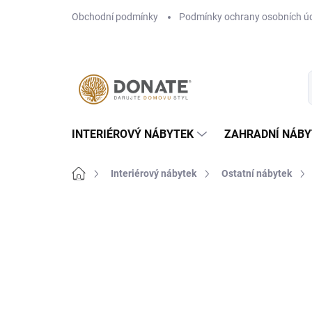
Přejít
Obchodní podmínky
Podmínky ochrany osobních ú
na
obsah
INTERIÉROVÝ NÁBYTEK
ZAHRADNÍ NÁBY
Domů
Interiérový nábytek
Ostatní nábytek
Neohodnoceno
Podrobnosti hodn