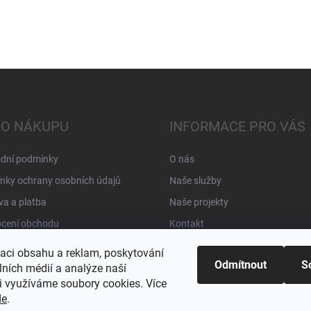
 O NÁKUPU
INFORMACE PRO VÁS
dní podmínky
O nás
nky ochrany osobních údajů
Naše služby
a a platba
Naše projekty
cení obchodu
Kontakt
zaci obsahu a reklam, poskytování
Odmítnout
S
lních médií a analýze naší
i využíváme soubory cookies. Více
de
.