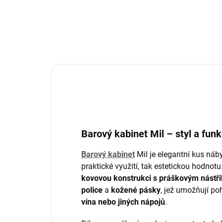
Barový kabinet Mil – styl a fun
Barový kabinet
Mil je elegantní kus náby
praktické využití, tak estetickou hodnot
kovovou konstrukci s práškovým nástř
police
a
kožené pásky
, jež umožňují p
vína nebo jiných nápojů
.