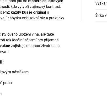
inet hodí jak do
moderních loftových
Výška 
tností, kde vytvoří zajímavý kontrast.
řičemž
každý kus je originál
s
Šířka 
ají nábytku exkluzivní ráz a prakticky
stylového uložení vína, ale také
voří tak ideální zázemí pro příjemné
trukce
zajišťuje dlouhou životnost a
ívání.
l:
škovým nástřikem
 police
í