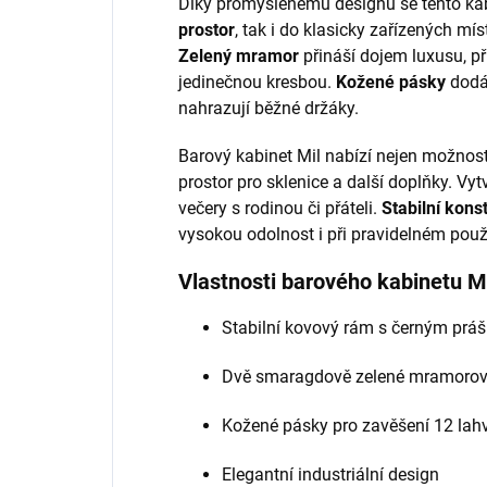
Díky promyšlenému designu se tento kab
prostor
, tak i do klasicky zařízených mís
Zelený mramor
přináší dojem luxusu, p
jedinečnou kresbou.
Kožené pásky
dodáv
nahrazují běžné držáky.
Barový kabinet Mil nabízí nejen možnost 
prostor pro sklenice a další doplňky. Vyt
večery s rodinou či přáteli.
Stabilní kons
vysokou odolnost i při pravidelném použ
Vlastnosti barového kabinetu Mi
Stabilní kovový rám s černým prá
Dvě smaragdově zelené mramorové
Kožené pásky pro zavěšení 12 lahv
Elegantní industriální design