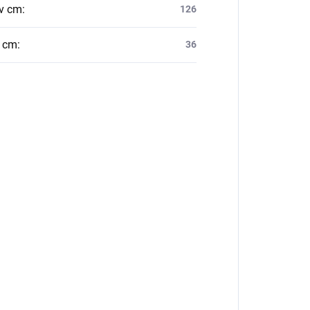
v cm
:
126
v cm
:
36