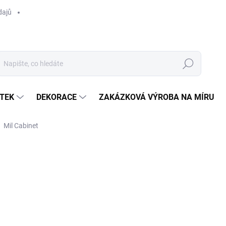
dajů
Hledat
TEK
DEKORACE
ZAKÁZKOVÁ VÝROBA NA MÍRU
Mil Cabinet
ocení
ZNAČKA:
ZUIVER
10 230 Kč
/ ks
Měrná
SKLADEM U DODAVATELE 
cena:
MOŽNOSTI DORUČENÍ