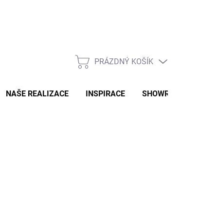
PRÁZDNÝ KOŠÍK
NÁKUPNÍ
KOŠÍK
NAŠE REALIZACE
INSPIRACE
SHOWROOM
NAŠ
2-3 TÝDNY