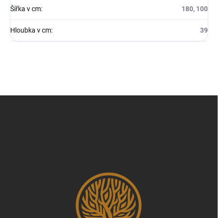
Šířka v cm
:
180, 100
Hloubka v cm
:
39
Z
á
p
a
t
í