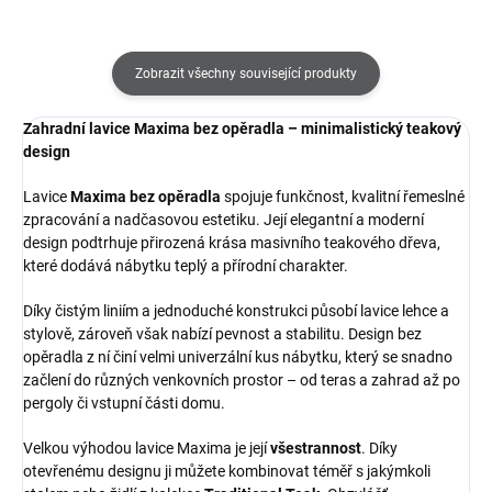
Zobrazit všechny související produkty
Zahradní lavice Maxima bez opěradla – minimalistický teakový
design
Lavice
Maxima bez opěradla
spojuje funkčnost, kvalitní řemeslné
zpracování a nadčasovou estetiku. Její elegantní a moderní
design podtrhuje přirozená krása masivního teakového dřeva,
které dodává nábytku teplý a přírodní charakter.
Díky čistým liniím a jednoduché konstrukci působí lavice lehce a
stylově, zároveň však nabízí pevnost a stabilitu. Design bez
opěradla z ní činí velmi univerzální kus nábytku, který se snadno
začlení do různých venkovních prostor – od teras a zahrad až po
pergoly či vstupní části domu.
Velkou výhodou lavice Maxima je její
všestrannost
. Díky
otevřenému designu ji můžete kombinovat téměř s jakýmkoli