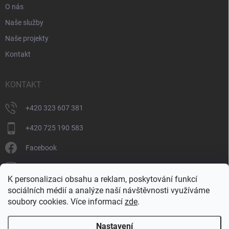
O nás
Naše služby
Naše projekty
Kontakt
KONTAKT
+420 323 607 381
+420 725 190 583
Facebook
donate_cz
K personalizaci obsahu a reklam, poskytování funkcí
+420 725 190 583
sociálních médií a analýze naší návštěvnosti využíváme
soubory cookies. Více informací
zde
.
Nastavení