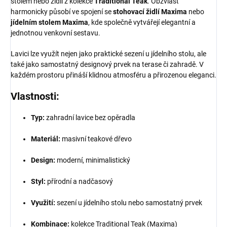
stolem nebo židlí z kolekce
Traditional Teak
. Obzvlášť
harmonicky působí ve spojení se
stohovací židlí Maxima
nebo
jídelním stolem Maxima
, kde společně vytvářejí elegantní a
jednotnou venkovní sestavu.
Lavici lze využít nejen jako praktické sezení u jídelního stolu, ale
také jako samostatný designový prvek na terase či zahradě. V
každém prostoru přináší klidnou atmosféru a přirozenou eleganci.
Vlastnosti:
Typ:
zahradní lavice bez opěradla
Materiál:
masivní teakové dřevo
Design:
moderní, minimalistický
Styl:
přírodní a nadčasový
Využití:
sezení u jídelního stolu nebo samostatný prvek
Kombinace:
kolekce Traditional Teak (Maxima)