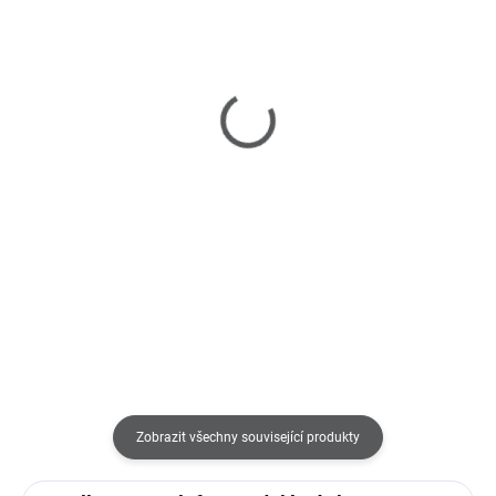
SKLADEM U DODAVATELE 2-3 TÝDNY
SKLADEM U DODAVATELE 2-3 TÝDNY
Marcella - zahradní
Marcella - pravý modul
křeslo
zahradní sedačky
57 480 Kč
75 740 Kč
Do košíku
Do košíku
Zobrazit všechny související produkty