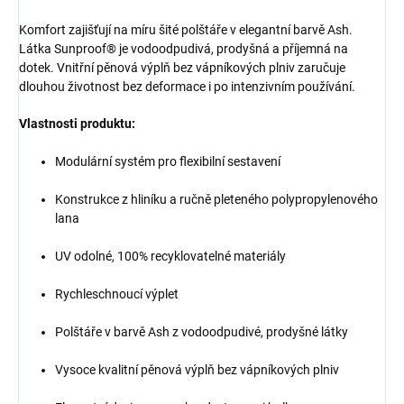
Komfort zajišťují na míru šité polštáře v elegantní barvě Ash.
Látka Sunproof® je vodoodpudivá, prodyšná a příjemná na
dotek. Vnitřní pěnová výplň bez vápníkových plniv zaručuje
dlouhou životnost bez deformace i po intenzivním používání.
Vlastnosti produktu:
Modulární systém pro flexibilní sestavení
Konstrukce z hliníku a ručně pleteného polypropylenového
lana
UV odolné, 100% recyklovatelné materiály
Rychleschnoucí výplet
Polštáře v barvě Ash z vodoodpudivé, prodyšné látky
Vysoce kvalitní pěnová výplň bez vápníkových plniv