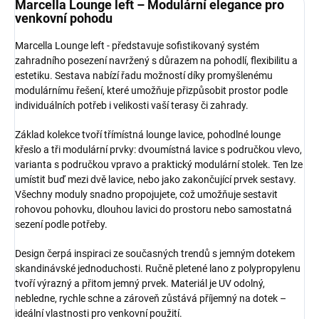
Marcella Lounge left – Modulární elegance pro
venkovní pohodu
Marcella Lounge left - představuje sofistikovaný systém
zahradního posezení navržený s důrazem na pohodlí, flexibilitu a
estetiku. Sestava nabízí řadu možností díky promyšlenému
modulárnímu řešení, které umožňuje přizpůsobit prostor podle
individuálních potřeb i velikosti vaší terasy či zahrady.
Základ kolekce tvoří třímístná lounge lavice, pohodlné lounge
křeslo a tři modulární prvky: dvoumístná lavice s područkou vlevo,
varianta s područkou vpravo a praktický modulární stolek. Ten lze
umístit buď mezi dvě lavice, nebo jako zakončující prvek sestavy.
Všechny moduly snadno propojujete, což umožňuje sestavit
rohovou pohovku, dlouhou lavici do prostoru nebo samostatná
sezení podle potřeby.
Design čerpá inspiraci ze současných trendů s jemným dotekem
skandinávské jednoduchosti. Ručně pletené lano z polypropylenu
tvoří výrazný a přitom jemný prvek. Materiál je UV odolný,
nebledne, rychle schne a zároveň zůstává příjemný na dotek –
ideální vlastnosti pro venkovní použití.