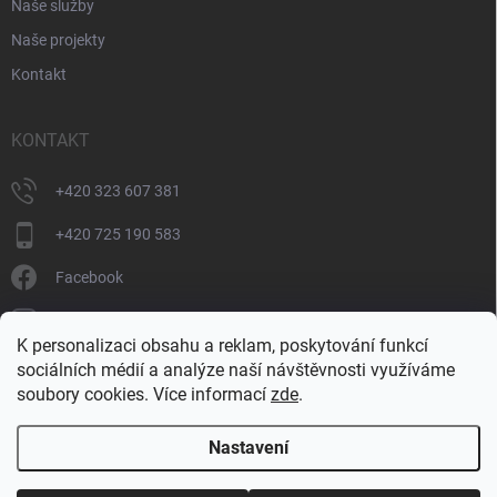
Naše služby
Naše projekty
Kontakt
KONTAKT
+420 323 607 381
+420 725 190 583
Facebook
donate_cz
K personalizaci obsahu a reklam, poskytování funkcí
+420 725 190 583
sociálních médií a analýze naší návštěvnosti využíváme
soubory cookies. Více informací
zde
.
Nastavení
Copyright 2026
DONATE
. Všechna práva vyhrazena.
Upravit nastavení