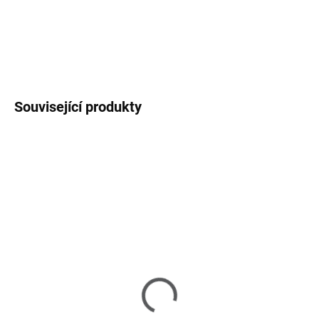
opěrák jsou součástí.
DETAILNÍ INFORMACE
ZEPTAT SE
HLÍDAT
Související produkty
NA DOTAZ
SKLADEM
(1 KS)
Noah - rozkladací jídelní
Carmen Ceramic -