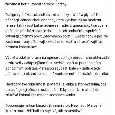
životnost bez nutnosti náročné údržby.
Design vychází ze skandinávské estetiky – čisté a plynulé linie
přinášejí jednoduchou eleganci, která vynikne jak na moderní
terase, tak i v rustikálně laděné zahradě. Ergonomicky tvarované
opěradlo přechází plynule do subtilních područek a společně
vytvářejí příjemný pocit „otevřeného objetí“. Kulaté nohy a pečlivě
zaoblené hrany přispívají k vizuální lehkosti a zároveň zajišťují
pevnost konstrukce.
Výplet z odolného lana na opěrce doplňuje přírodní charakter židle
a zároveň zvyšuje její komfort. Sedák a opěrka jsou doplněny
pohodlnými polštáři, které jsou součástí balení – židle je tedy
připravena k okamžitému používání bez nutnosti dalších doplňků.
Navzdory své robustnosti je
Marcella
lehká a
stohovatelná
, což
usnadňuje její přesun i uskladnění. Díky odolným materiálům
zůstává krásná i po mnoha sezónách venku.
Doporučujeme kombinaci s jídelními stoly
Neo
nebo
Marcella
,
které s touto židlí ladí jak stylově, tak materiálově.