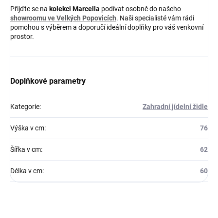
Přijďte se na
kolekci Marcella
podívat osobně do našeho
showroomu ve Velkých Popovicích
. Naši specialisté vám rádi
pomohou s výběrem a doporučí ideální doplňky pro váš venkovní
prostor.
Doplňkové parametry
Kategorie
:
Zahradní jídelní židle
Výška v cm
:
76
Šířka v cm
:
62
Délka v cm
:
60