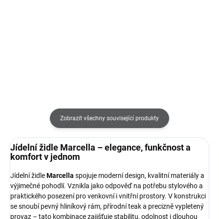
zahradní stůl
zahradní jídelní stůl
104 450 Kč
65 340 Kč
od
Detail
Detail
Zobrazit všechny související produkty
Jídelní židle Marcella – elegance, funkčnost a
komfort v jednom
Jídelní židle
Marcella
spojuje moderní design, kvalitní materiály a
výjimečné pohodlí. Vznikla jako odpověď na potřebu stylového a
praktického posezení pro venkovní i vnitřní prostory. V konstrukci
se snoubí pevný hliníkový rám, přírodní teak a precizně vypletený
provaz – tato kombinace zajišťuje stabilitu, odolnost i dlouhou