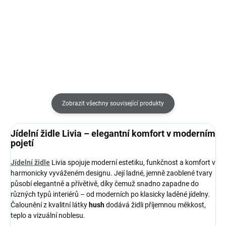
Detail
Do košíku
Zobrazit všechny související produkty
Jídelní židle Livia – elegantní komfort v moderním
pojetí
Jídelní židle
Livia spojuje moderní estetiku, funkčnost a komfort v
harmonicky vyváženém designu. Její ladné, jemně zaoblené tvary
působí elegantně a přívětivě, díky čemuž snadno zapadne do
různých typů interiérů – od moderních po klasicky laděné jídelny.
Čalounění z kvalitní látky
hush
dodává židli příjemnou měkkost,
teplo a vizuální noblesu.