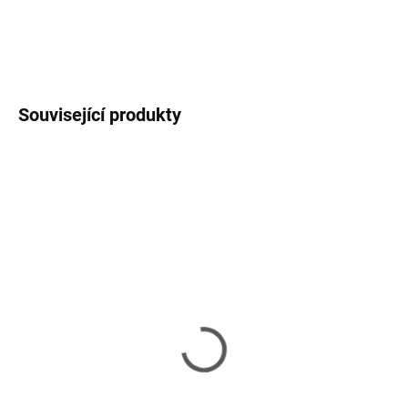
DETAILNÍ INFORMACE
ZEPTAT SE
HLÍDAT
Související produkty
SKLADEM U DODAVATELE 2-3 TÝDNY
SKLADEM U DODAVATELE 2-3 TÝDNY
Nola - jídelní stůl
Nola - kulatý jídelní stůl
38 730 Kč
26 860 Kč
od