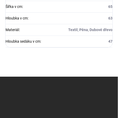
Šířka v cm
:
65
Hloubka v cm
:
63
Materiál
:
Textil, Pěna, Dubové dřevo
Hloubka sedáku v cm
:
47
Z
á
p
a
t
í