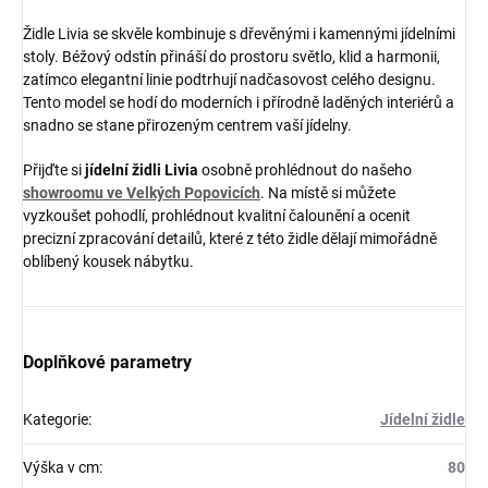
Židle Livia se skvěle kombinuje s dřevěnými i kamennými jídelními
stoly. Béžový odstín přináší do prostoru světlo, klid a harmonii,
zatímco elegantní linie podtrhují nadčasovost celého designu.
Tento model se hodí do moderních i přírodně laděných interiérů a
snadno se stane přirozeným centrem vaší jídelny.
Přijďte si
jídelní židli Livia
osobně prohlédnout do našeho
showroomu ve Velkých Popovicích
. Na místě si můžete
vyzkoušet pohodlí, prohlédnout kvalitní čalounění a ocenit
precizní zpracování detailů, které z této židle dělají mimořádně
oblíbený kousek nábytku.
Doplňkové parametry
Kategorie
:
Jídelní židle
Výška v cm
:
80