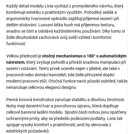
Každý detail modelu Livia vychází z promyšleného návrhu, který
kombinuje estetiku s praktickým využitím. Pohodlný sedák a
ergonomicky tvarované opěradlo zajišťují příjemné sezení i při
delším stolování. Luxusní látka hush má příjemnou texturu,
snadno se čistí a odolává každodennímu používání. Díky tomu si
židle dlouhodobě zachovává svůj svěží vzhled i komfortní
funkčnost.
Velkou předností je
otočný mechanismus o 180° s automatickým
návratem
, který zvyšuje pohodlí a přináší snadnou manipulaci při
sezení i vstávání. Tento prvek oceníte nejen v jídelně, ale také v
pracovně nebo domácí kanceláři, kde židle přirozeně doplní
moderní pracovní stůl. Otočná funkce navíc působí subtilně, takže
nenarušuje celkovou eleganci designu.
Pevná kovová konstrukce zaručuje stabilitu a dlouhou životnost.
Nohy mají decentní tvar a povrchovou úpravu, která doplňuje
celkové barevné ladění modelu. Spodní části nohou jsou opatřeny
ochrannými prvky, aby se předešlo poškození podlahy. Livia tak
spojuje vysoký komfort s praktičností, aniž by slevovala z
estetických požadavků.