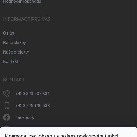
Hodnocení obchodu
INFORMACE PRO VÁS
O nás
Naše služby
Naše projekty
Kontakt
KONTAKT
+420 323 607 381
+420 725 190 583
Facebook
donate_cz
K personalizaci obsahu a reklam, poskytování funkcí