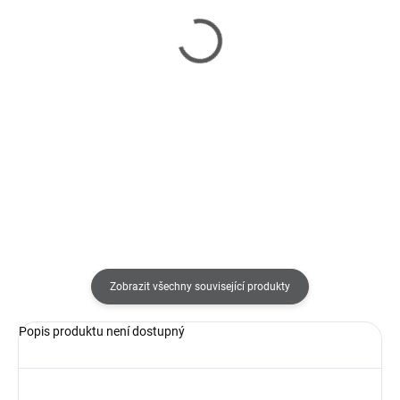
SKLADEM
SKLADEM
(1 KS)
(1 KS)
Kate - relaxační zahradní
Kate Lounger - zahradní
křeslo
lehátko
13 040 Kč
23 490 Kč
Detail
Detail
Zobrazit všechny související produkty
Popis produktu není dostupný