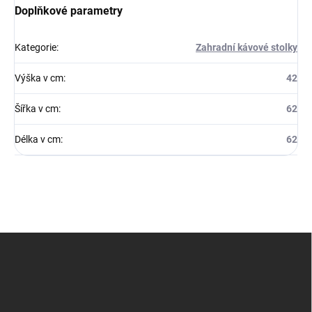
Doplňkové parametry
Kategorie
:
Zahradní kávové stolky
Výška v cm
:
42
Šířka v cm
:
62
Délka v cm
:
62
Z
á
p
a
t