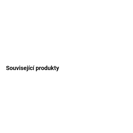
častém používání.
Nadčasový kulatý design vhodný do každého prostředí
Skládací konstrukce pro snadné uskladnění
Odolný a stabilní materiál pro dlouhodobé využití
Ideální pro zahradu, terasu i balkon
ZEPTAT SE
HLÍDAT
Související produkty