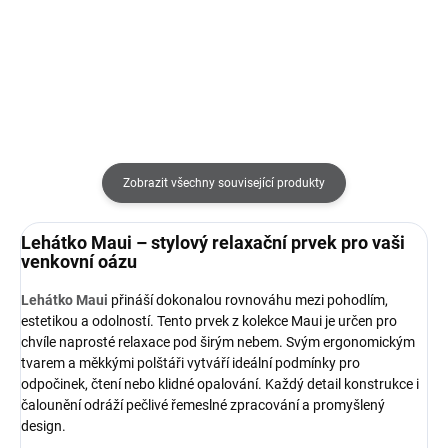
Do košíku
Do košíku
Zobrazit všechny související produkty
Lehátko Maui – stylový relaxační prvek pro vaši
venkovní oázu
Lehátko Maui
přináší dokonalou rovnováhu mezi pohodlím,
estetikou a odolností. Tento prvek z kolekce Maui je určen pro
chvíle naprosté relaxace pod širým nebem. Svým ergonomickým
tvarem a měkkými polštáři vytváří ideální podmínky pro
odpočinek, čtení nebo klidné opalování. Každý detail konstrukce i
čalounění odráží pečlivé řemeslné zpracování a promyšlený
design.