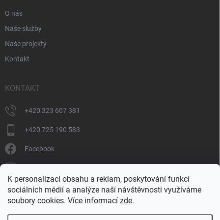
O nás
Naše služby
Naše projekty
Kontakt
KONTAKT
+420 323 607 381
+420 725 190 583
Facebook
donate_cz
K personalizaci obsahu a reklam, poskytování funkcí
+420 725 190 583
sociálních médií a analýze naší návštěvnosti využíváme
soubory cookies. Více informací
zde
.