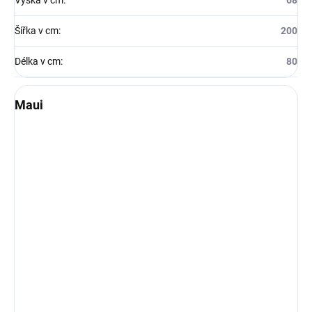
Výška v cm
:
68
Šířka v cm
:
200
Délka v cm
:
80
Maui