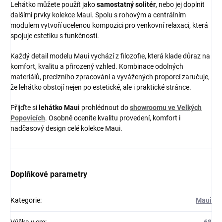
Lehátko můžete použít jako
samostatný solitér
, nebo jej doplnit
dalšími prvky kolekce Maui. Spolu s rohovým a centrálním
modulem vytvoří ucelenou kompozici pro venkovní relaxaci, která
spojuje estetiku s funkčností.
Každý detail modelu Maui vychází z filozofie, která klade důraz na
komfort, kvalitu a přirozený vzhled. Kombinace odolných
materiálů, precizního zpracování a vyvážených proporcí zaručuje,
že lehátko obstojí nejen po estetické, ale i praktické stránce.
Přijďte si
lehátko Maui
prohlédnout do
showroomu ve Velkých
Popovicích
. Osobně oceníte kvalitu provedení, komfort i
nadčasový design celé kolekce Maui.
Doplňkové parametry
Kategorie
:
Maui