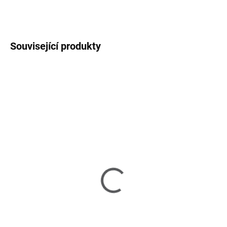
ZEPTAT SE
HLÍDAT
Související produkty
SKLADEM
SKLADEM U DODAVATELE 2-3 TÝDNY
(1 KS)
Maui - pravá zahradní
Maui - levé zahradní
sedačka
lehátko
44 890 Kč
59 890 Kč