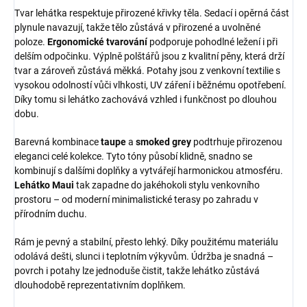
Tvar lehátka respektuje přirozené křivky těla. Sedací i opěrná část
plynule navazují, takže tělo zůstává v přirozené a uvolněné
poloze.
Ergonomické tvarování
podporuje pohodlné ležení i při
delším odpočinku. Výplně polštářů jsou z kvalitní pěny, která drží
tvar a zároveň zůstává měkká. Potahy jsou z venkovní textilie s
vysokou odolností vůči vlhkosti, UV záření i běžnému opotřebení.
Díky tomu si lehátko zachovává vzhled i funkčnost po dlouhou
dobu.
Barevná kombinace
taupe
a
smoked grey
podtrhuje přirozenou
eleganci celé kolekce. Tyto tóny působí klidně, snadno se
kombinují s dalšími doplňky a vytvářejí harmonickou atmosféru.
Lehátko Maui
tak zapadne do jakéhokoli stylu venkovního
prostoru – od moderní minimalistické terasy po zahradu v
přírodním duchu.
Rám je pevný a stabilní, přesto lehký. Díky použitému materiálu
odolává dešti, slunci i teplotním výkyvům. Údržba je snadná –
povrch i potahy lze jednoduše čistit, takže lehátko zůstává
dlouhodobě reprezentativním doplňkem.