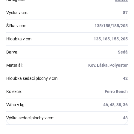
Výška v cm
:
87
Šířka v cm
:
135/155/185/205
Hloubka v cm
:
135, 185, 155, 205
Barva
:
Šedá
Materiál
:
Kov, Látka, Polyester
Hloubka sedací plochy v cm
:
42
Kolekce
:
Ferro Bench
Váha v kg
:
46, 48, 38, 36
Výška sedací plochy v cm
:
48