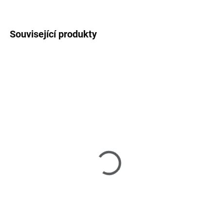
ZEPTAT SE
HLÍDAT
Související produkty
NA OBJEDNÁNÍ 3-5 TÝDNŮ
SKLADEM
(2 KS)
Comba - jídelní židle
Comba - jídelní židle s
4 464 Kč
područkami
6 520 Kč
Detail