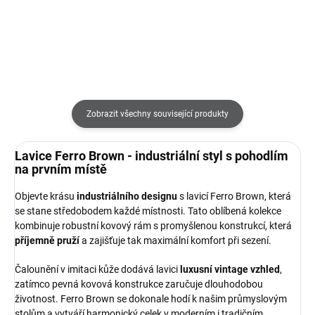
Detail
Zobrazit všechny související produkty
Lavice Ferro Brown - industriální styl s pohodlím
na prvním místě
Objevte krásu
industriálního designu
s lavicí Ferro Brown, která
se stane středobodem každé místnosti. Tato oblíbená kolekce
kombinuje robustní kovový rám s promyšlenou konstrukcí, která
příjemně pruží
a zajišťuje tak maximální komfort při sezení.
Čalounění v imitaci kůže dodává lavici
luxusní vintage vzhled
,
zatímco pevná kovová konstrukce zaručuje dlouhodobou
životnost. Ferro Brown se dokonale hodí k našim průmyslovým
stolům a vytváří harmonický celek v moderním i tradičním