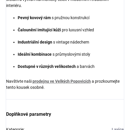
interiéru.
Pevný kovový rám
s pružnou konstrukcí
Čalounění imitující kůži
pro luxusní vzhled
Industriální design
s vintage nádechem
Ideální kombinace
s průmyslovými stoly
Dostupné v různých velikostech
a barvách
Navštivte naši
prodejnu ve Velkých Popovicích
a prozkoumejte
tento kousek osobně.
Doplňkové parametry
Kategorie
:
Lavice