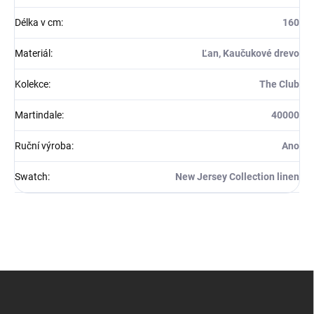
Délka v cm
:
160
Materiál
:
Ľan, Kaučukové drevo
Kolekce
:
The Club
Martindale
:
40000
Ruční výroba
:
Ano
Swatch
:
New Jersey Collection linen
Z
á
p