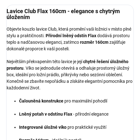
Lavice Club Flax 160cm - elegance s chytrým
úložením
Objevte kouzlo lavice Club, která promění vaši ložnici v místo plné
stylu a praktičnosti.
Přírodní lněný odstín Flax
dodává prostoru
teplo a nadčasovou eleganci, zatímco
rozměr 160cm
zajišťuje
dokonalé proporce k vaší posteli.
Největším překvapením této lavice je její
chytré řešení úložného
prostoru
. Víko se jednoduše otevírá a odhaluje prostorný úložný
box, ideální pro ložní prádlo, přikrývky nebo sezónní oblečení.
Konečně se zbavíte nepořádku a získáte elegantní pomocníka pro
každodenní život.
Čalouněná konstrukce
pro maximální pohodlí
Lněný potah v odstínu Flax
- přírodní elegance
Integrované úložné víko
pro praktické využití