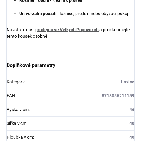
Rozměr 160cm
- ideální k posteli
Univerzální použití
- ložnice, předsíň nebo obývací pokoj
Navštivte naši
prodejnu ve Velkých Popovicích
a prozkoumejte
tento kousek osobně.
Doplňkové parametry
Kategorie
:
Lavice
EAN
:
8718056211159
Výška v cm
:
46
Šířka v cm
:
40
Hloubka v cm
:
40