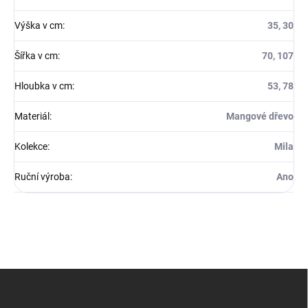
Výška v cm
:
35, 30
Šířka v cm
:
70, 107
Hloubka v cm
:
53, 78
Materiál
:
Mangové dřevo
Kolekce
:
Mila
Ruční výroba
:
Ano
Z
á
p