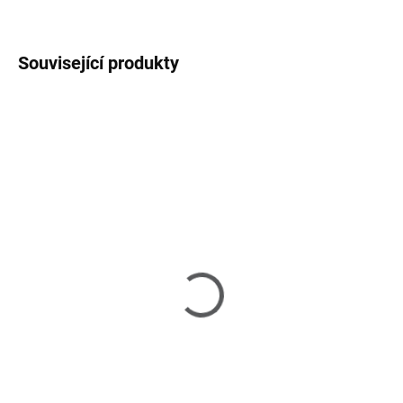
ZEPTAT SE
HLÍDAT
Související produkty
SKLADEM U DODAVATELE 2-3 TÝDNY
Mila Black - Konferenční
stolek
10 490 Kč
od
Detail