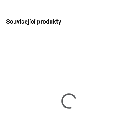
ZEPTAT SE
HLÍDAT
Související produkty
SKLADEM U DODAVATELE 2-3 TÝDNY
SKLADEM U DODAVATELE 2-3 TÝDNY
Villanova - kulatý jídelní
Villanova End -
stůl ∅130cm
konferenční stolek
59 690 Kč
15 590 Kč
Do košíku
Do košíku