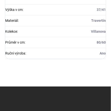
Výška v cm
:
37/41
Materiál
:
Travertín
Kolekce
:
Villanova
Průměr v cm
:
80/60
Ruční výroba
:
Ano
Z
á
p
a
t