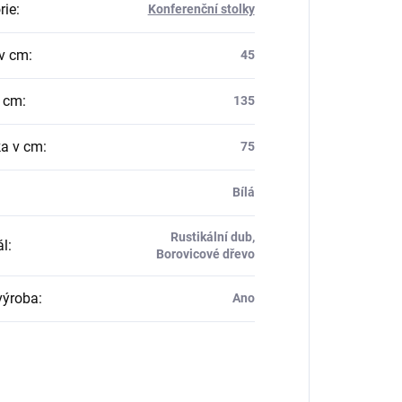
rie
:
Konferenční stolky
v cm
:
45
v cm
:
135
a v cm
:
75
Bílá
Rustikální dub,
ál
:
Borovicové dřevo
výroba
:
Ano