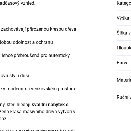
 nadčasový vzhled.
Katego
Výška 
 zachovávají přirozenou kresbu dřeva
Šířka 
odobou odolnost a ochranu
Hloubk
y lehce přebroušená pro autentický
Barva
:
vu styl i duši
Materi
ne v moderním i venkovském prostoru
Ruční 
y, kteří hledají
kvalitní nábytek s
rozená krása masivního dřeva vytvoří v
hází.