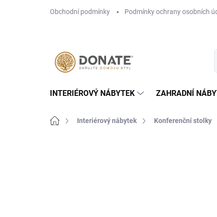
Přejít
Obchodní podmínky
Podmínky ochrany osobních ú
na
obsah
INTERIÉROVÝ NÁBYTEK
ZAHRADNÍ NÁBY
Domů
Interiérový nábytek
Konferenční stolky
Neohodnoceno
Podrobnosti hodn