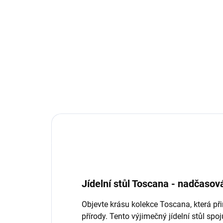
TÝDNY
Toscana - jídelní stůl
44 290 Kč
od
Detail
Jídelní stůl Toscana - nadčaso
Objevte krásu kolekce Toscana, která při
přírody. Tento výjimečný jídelní stůl spo