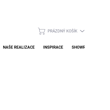
PRÁZDNÝ KOŠÍK
NÁKUPNÍ
KOŠÍK
NAŠE REALIZACE
INSPIRACE
SHOWROOM
NAŠ
2-3 TÝDNY