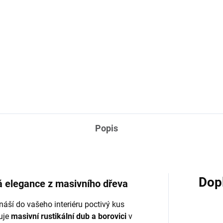
Popis
Dop
vá elegance z masivního dřeva
náší do vašeho interiéru poctivý kus
juje
masivní rustikální dub a borovici
v