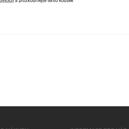
ovicích
a prozkoumejte tento kousek