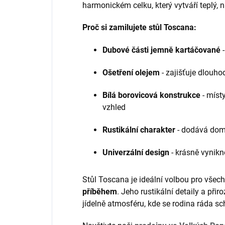
harmonickém celku, který vytváří teplý,
Proč si zamilujete stůl Toscana:
Dubové části jemně kartáčované
-
Ošetření olejem
- zajišťuje dlouh
Bílá borovicová konstrukce
- míst
vzhled
Rustikální charakter
- dodává domo
Univerzální design
- krásně vynik
Stůl Toscana je ideální volbou pro všechn
příběhem
. Jeho rustikální detaily a při
jídelně atmosféru, kde se rodina ráda sc