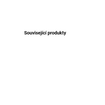
Související produkty
MC0120
SKLADEM U DODAVATELE 2-3