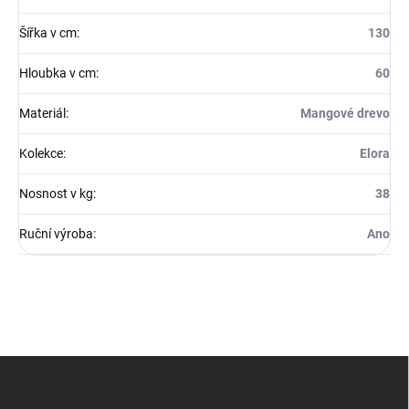
Šířka v cm
:
130
Hloubka v cm
:
60
Materiál
:
Mangové drevo
Kolekce
:
Elora
Nosnost v kg
:
38
Ruční výroba
:
Ano
Z
á
p