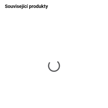
Související produkty
SKLADEM U DODAVATELE 2-3 TÝDNY
Elora - TV stolek
16 190 Kč
Do košíku