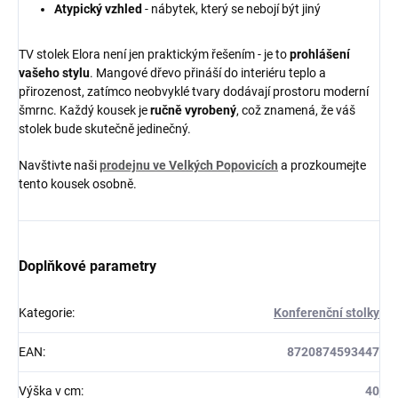
Atypický vzhled
- nábytek, který se nebojí být jiný
TV stolek Elora není jen praktickým řešením - je to
prohlášení
vašeho stylu
. Mangové dřevo přináší do interiéru teplo a
přirozenost, zatímco neobvyklé tvary dodávají prostoru moderní
šmrnc. Každý kousek je
ručně vyrobený
, což znamená, že váš
stolek bude skutečně jedinečný.
Navštivte naši
prodejnu ve Velkých Popovicích
a prozkoumejte
tento kousek osobně.
Doplňkové parametry
Kategorie
:
Konferenční stolky
EAN
:
8720874593447
Výška v cm
:
40