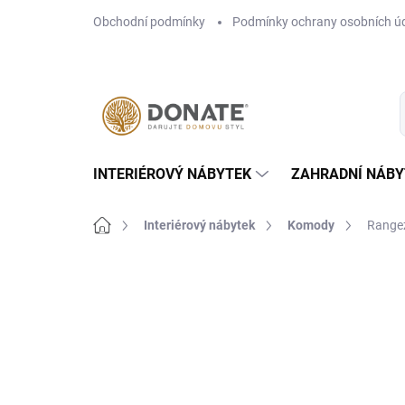
Přejít
Obchodní podmínky
Podmínky ochrany osobních ú
na
obsah
INTERIÉROVÝ NÁBYTEK
ZAHRADNÍ NÁBY
Domů
Interiérový nábytek
Komody
Rangez
Neohodnoceno
Podrobnosti hodn