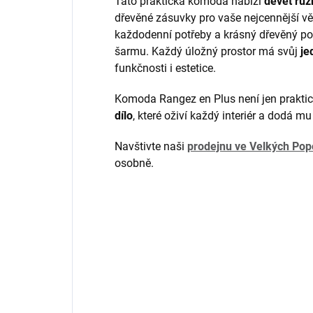
Tato praktická komoda nabízí
devět růz
dřevěné zásuvky pro vaše nejcennější vě
každodenní potřeby a krásný dřevěný p
šarmu. Každý úložný prostor má svůj
je
funkčnosti i estetice.
Komoda Rangez en Plus není jen prakti
dílo
, které oživí každý interiér a dodá mu
Navštivte naši
prodejnu ve Velkých Pop
osobně.