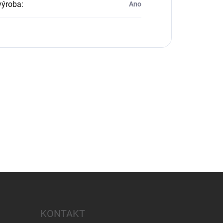
výroba
:
Ano
KONTAKT