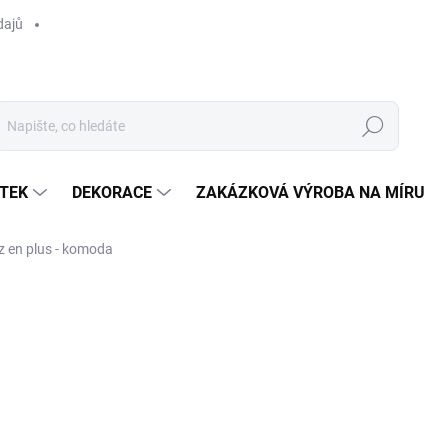
dajů
Hledat
TEK
DEKORACE
ZAKÁZKOVÁ VÝROBA NA MÍRU
 en plus - komoda
ocení
ZNAČKA:
RIVIÉRA MAISON
23 990 Kč
/ ks
Měrná
SKLADEM U DODAVATELE 
cena:
MOŽNOSTI DORUČENÍ