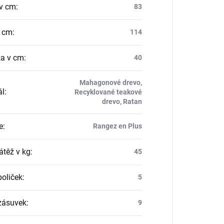
v cm
:
83
v cm
:
114
a v cm
:
40
Mahagonové drevo,
ál
:
Recyklované teakové
drevo, Ratan
e
:
Rangez en Plus
átěž v kg
:
45
poliček
:
5
zásuvek
:
9