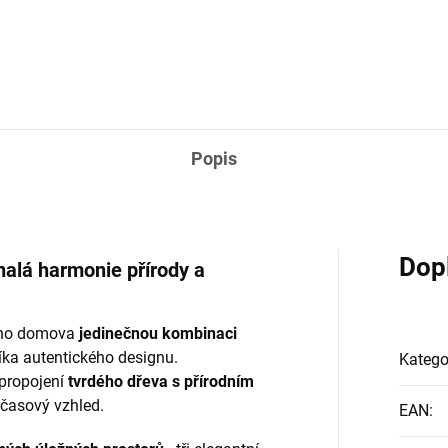
Popis
Dop
alá harmonie přírody a
šeho domova
jedinečnou kombinaci
íka autentického designu.
Katego
 propojení
tvrdého dřeva s přírodním
dčasový vzhled.
EAN
: