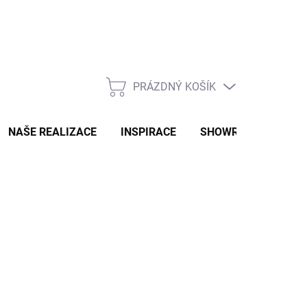
PRÁZDNÝ KOŠÍK
NÁKUPNÍ
KOŠÍK
NAŠE REALIZACE
INSPIRACE
SHOWROOM
NAŠ
2-3 TÝDNY