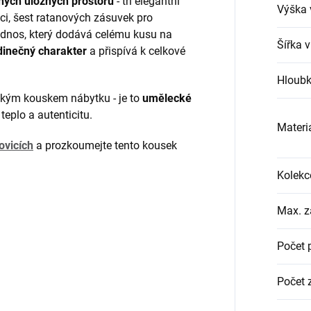
ných úložných prostorů
- tři elegantní
Výška 
ci, šest ratanových zásuvek pro
odnos, který dodává celému kusu na
Šířka 
dinečný charakter
a přispívá k celkové
Hloubk
ckým kouskem nábytku - je to
umělecké
 teplo a autenticitu.
Materi
ovicích
a prozkoumejte tento kousek
Kolekc
Max. z
Počet 
Počet 