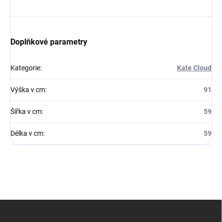
Doplňkové parametry
Kategorie
:
Kate Cloud
Výška v cm
:
91
Šířka v cm
:
59
Délka v cm
:
59
Z
á