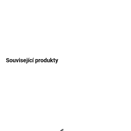
Teakové dřevo
pochází z udržitelně spravovaných plantáží a díky
obsaženým olejům je odolné vůči hnilobě a plísním. Po čase
získává krásnou stříbrošedou patinu.
DETAILNÍ INFORMACE
ZEPTAT SE
HLÍDAT
Související produkty
NOVINKA