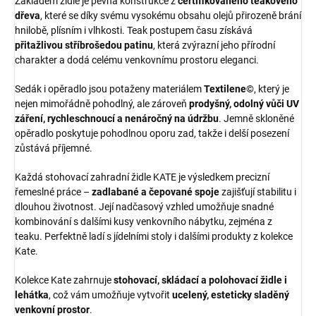
Základem židle je pevná konstrukce z
certifikovaného teakového
dřeva
, které se díky svému vysokému obsahu olejů přirozeně brání
hnilobě, plísním i vlhkosti. Teak postupem času získává
přitažlivou stříbrošedou patinu
, která zvýrazní jeho přírodní
charakter a dodá celému venkovnímu prostoru eleganci.
Sedák i opěradlo jsou potaženy materiálem
Textilene©
, který je
nejen mimořádně pohodlný, ale zároveň
prodyšný, odolný vůči UV
záření, rychleschnoucí a nenáročný na údržbu
. Jemně skloněné
opěradlo poskytuje pohodlnou oporu zad, takže i delší posezení
zůstává příjemné.
Každá stohovací zahradní židle KATE je výsledkem precizní
řemeslné práce –
zadlabané a čepované spoje
zajišťují stabilitu i
dlouhou životnost. Její nadčasový vzhled umožňuje snadné
kombinování s dalšími kusy venkovního nábytku, zejména z
teaku. Perfektně ladí s jídelními stoly i dalšími produkty z kolekce
Kate.
Kolekce Kate zahrnuje
stohovací, skládací a polohovací židle i
lehátka
, což vám umožňuje vytvořit
ucelený, esteticky sladěný
venkovní prostor
.