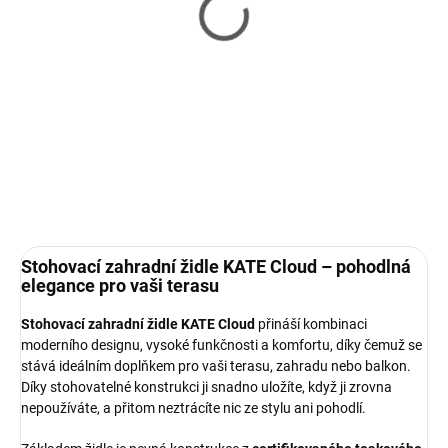
SKLADEM U DODAVATELE 2-3 TÝDNY
Isabella - jídelní zahradní
stůl
41 750 Kč
od
Detail
Stohovací zahradní židle KATE Cloud – pohodlná
elegance pro vaši terasu
Stohovací zahradní židle KATE Cloud
přináší kombinaci
moderního designu, vysoké funkčnosti a komfortu, díky čemuž se
stává ideálním doplňkem pro vaši terasu, zahradu nebo balkon.
Díky stohovatelné konstrukci ji snadno uložíte, když ji zrovna
nepoužíváte, a přitom neztrácíte nic ze stylu ani pohodlí.